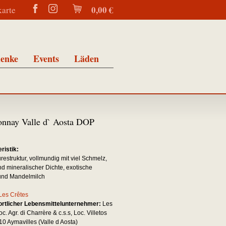
0,00 €
karte
enke
Events
Läden
nnay Valle d` Aosta DOP
ristik:
estruktur, vollmundig mit viel Schmelz,
d mineralischer Dichte, exotische
und Mandelmilch
Les Crêtes
ortlicher Lebensmittelunternehmer:
Les
c. Agr. di Charrère & c.s.s, Loc. Villetos
10 Aymavilles (Valle d Aosta)