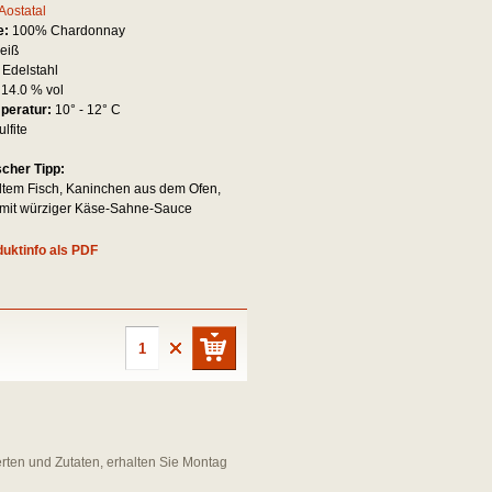
Aostatal
e:
100% Chardonnay
eiß
:
Edelstahl
:
14.0 % vol
mperatur:
10° - 12° C
ulfite
scher Tipp:
lltem Fisch, Kaninchen aus dem Ofen,
mit würziger Käse-Sahne-Sauce
uktinfo als PDF
erten und Zutaten, erhalten Sie Montag