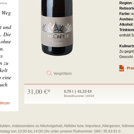
Region:
rrère
Rebsort
m Weg
Farbe:
w
Ausbau
Alkohol
t und
Trinkte
. Die
enthält S
 ohne
Kulinari
n.
Zu gegri
as
Gnocchi 
n zu
Prod
kelt
Vergrößern
m eine
auch
31,00 €*
0,75 l | 41,33 €/l
Bestellnummer 19324
Winzer
dukten, insbesondere zu Alkoholgehalt, Abfüller bzw. Importeur, Allergenen, Nährw
amstag von 10:00 bis 14:00 Uhr unter unserer Rufnummer: 089 / 35 63 61 0.