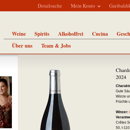
Detailsuche
Mein Konto
Garibaldi
Weine
Spirits
Alkoholfrei
Cucina
Gesch
Über uns
Team & Jobs
Chardo
2024
Charakte
Gute Säur
Würze un
Früchte 
Winzer:
Verantw
Crêtes So
50, I-110