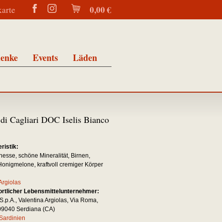
0,00 €
karte
enke
Events
Läden
di Cagliari DOC Iselis Bianco
ristik:
nesse, schöne Mineralität, Birnen,
 Honigmelone, kraftvoll cremiger Körper
Argiolas
rtlicher Lebensmittelunternehmer:
S.p.A., Valentina Argiolas, Via Roma,
-09040 Serdiana (CA)
Sardinien