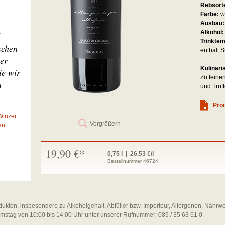
Rebsort
Farbe:
w
Ausbau
Alkohol
Trinkte
schen
enthält S
er
Kulinari
ie wir
Zu feinen
h
und Trüff
Prod
Winzer
Vergrößern
en
19,90 €*
0,75 l | 26,53 €/l
Bestellnummer 46724
dukten, insbesondere zu Alkoholgehalt, Abfüller bzw. Importeur, Allergenen, Nährw
amstag von 10:00 bis 14:00 Uhr unter unserer Rufnummer: 089 / 35 63 61 0.