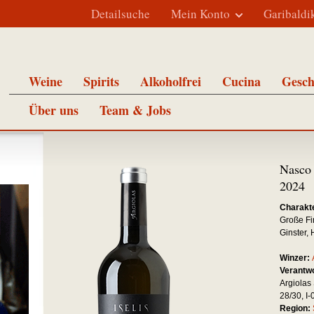
Detailsuche
Mein Konto
Garibaldi
Weine
Spirits
Alkoholfrei
Cucina
Gesch
Über uns
Team & Jobs
Nasco 
2024
Charakte
Große Fi
Ginster,
Winzer:
Verantwo
Argiolas 
28/30, I
Region: