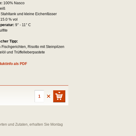
e:
100% Nasco
eiß
:
Stahltank und kleine Eichenfässer
:
15.0 % vol
mperatur:
9° - 11° C
ulfite
scher Tipp:
 Fischgerichten, Risotto mit Steinpilzen
elöl und Trüffelleberpastete
uktinfo als PDF
erten und Zutaten, erhalten Sie Montag