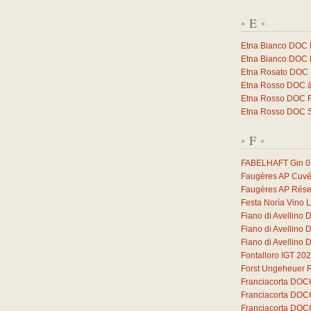
E
*
*
Etna Bianco DOC 
Etna Bianco DOC Ne
Etna Rosato DOC 20
Etna Rosso DOC à R
Etna Rosso DOC Fe
Etna Rosso DOC Sa
F
*
*
FABELHAFT Gin
0
Faugères AP Cuvé
Faugères AP Rése
Festa Norìa Vino 
Fiano di Avellino
Fiano di Avellino
Fiano di Avellino
Fontalloro IGT 20
Forst Ungeheuer 
Franciacorta DOC
Franciacorta DOC
Franciacorta DOC