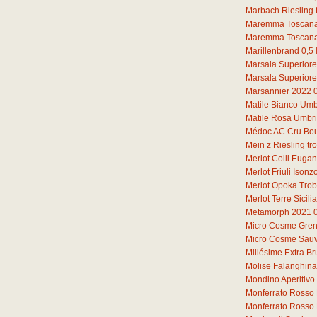
Marbach Riesling 
Maremma Toscana
Maremma Toscana
Marillenbrand
0,5
Marsala Superiore
Marsala Superiore
Marsannier 2022
Matile Bianco Umb
Matile Rosa Umbr
Médoc AC Cru Bou
Mein z Riesling t
Merlot Colli Euga
Merlot Friuli Iso
Merlot Opoka Tro
Merlot Terre Sicil
Metamorph 2021
Micro Cosme Gren
Micro Cosme Sauv
Millésime Extra Br
Molise Falanghin
Mondino Aperitivo
Monferrato Rosso 
Monferrato Rosso