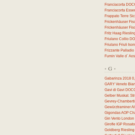
Franciacorta DOC
Franciacorta Esse
Frappato Terre Sic
Frickenhäuser Fis
Frickenhäuser Fis
Fritz Haag Riesli
Friulano Collio D
Friulano Friuli I
Frizzante Palladio
Fumin Valle d` Ao
G
*
*
Gabarinza 2018
0
GARY Veneto Bian
Gavi di Gavi DOC
Gelber Muskat. S
Gevrey-Chamberti
Gewürztraminer A
Gigondas AOP Châ
Gin Vento London 
Girofle IGP Rosat
Goldberg Rieslin