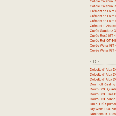
Cotidie Calabria 
Cotidie Calabria 
Crémant de Loire 
Crémant de Loire 
Crémant de Loire 
Crémant d` Alsac
Cuvée Gaudenz Qb
Cuvée Rosé IGT 44
Cuvée Rot IGT 448
Cuvée Weiss IGT 4
Cuvée Weiss IGT 4
D
*
*
Dolcetto d` Alba 
Dolcetto d` Alba 
Dolcetto d` Alba 
Dönnhoff Riesling
Douro DOC Quinta
Douro DOC Três 
Douro DOC Vinho 
Dru el Crù Spuman
Dry White DOC Vi
Dürkheim 1C Ries