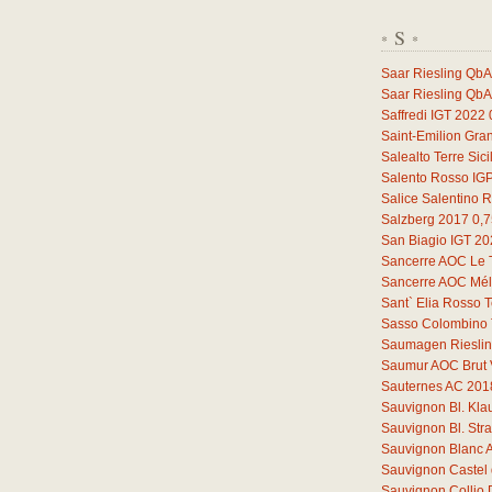
S
*
*
Saar Riesling QbA
Saar Riesling QbA
Saffredi IGT 2022
Saint-Emilion Gra
Salealto Terre Sic
Salento Rosso IG
Salice Salentino 
Salzberg 2017
0,7
San Biagio IGT 2
Sancerre AOC Le 
Sancerre AOC Mélo
Sant` Elia Rosso T
Sasso Colombino 
Saumagen Riesli
Saumur AOC Brut 
Sauternes AC 201
Sauvignon Bl. Kl
Sauvignon Bl. St
Sauvignon Blanc 
Sauvignon Castel 
Sauvignon Collio