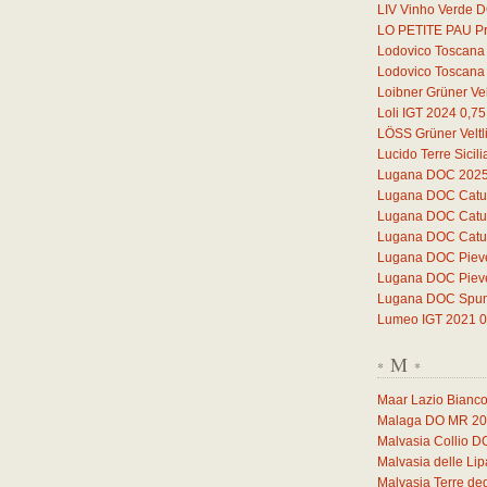
LIV Vinho Verde 
LO PETITE PAU Pr
Lodovico Toscana
Lodovico Toscana
Loibner Grüner Vel
Loli IGT 2024
0,75
LÖSS Grüner Veltl
Lucido Terre Sicil
Lugana DOC 202
Lugana DOC Catul
Lugana DOC Catul
Lugana DOC Catul
Lugana DOC Piev
Lugana DOC Piev
Lugana DOC Spuma
Lumeo IGT 2021
0
M
*
*
Maar Lazio Bianc
Malaga DO MR 2
Malvasia Collio 
Malvasia delle Li
Malvasia Terre deg