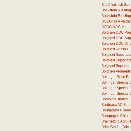
Blaufränkisch Sam
Bockstein Rieslin
Bockstein Rieslin
BOGGINA A Valdar
BOGGINA C Valdar
Bolgheri DOC Pogg
Bolgheri DOC Supe
Bolgheri DOC Vill
Bolgheri Rosso D
Bolgheri Sassica
Bolgheri Superior
Bolgheri Superio
Bolgheri Verment
Bollinger Rosé Bru
Bollinger Special 
Bollinger Special 
Bollinger Special 
Bombino Bianco C
Bordeaux AC Blan
Bourgogne Chard
Bourgogne Côte d´
Brachetto d Acqu
Brick Gin
1
l
(Brick