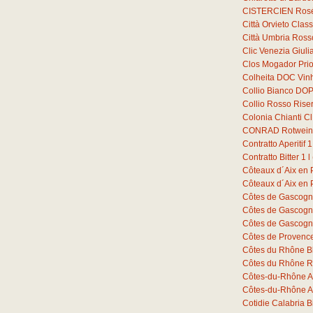
CISTERCIEN Ros
Città Orvieto Cla
Città Umbria Ross
Clic Venezia Giuli
Clos Mogador Prio
Colheita DOC Vin
Collio Bianco DOP
Collio Rosso Ris
Colonia Chianti C
CONRAD Rotwein 
Contratto Aperitif
1
Contratto Bitter
1
l
Côteaux d´Aix en
Côteaux d´Aix en
Côtes de Gascogn
Côtes de Gascogn
Côtes de Gascogn
Côtes de Provenc
Côtes du Rhône B
Côtes du Rhône R
Côtes-du-Rhône A
Côtes-du-Rhône A
Cotidie Calabria 