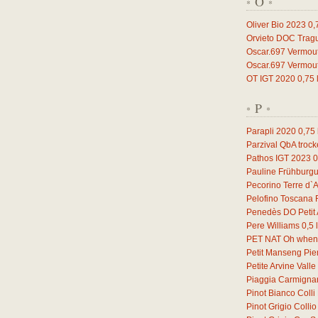
O
*
*
Oliver Bio 2023
0,
Orvieto DOC Trag
Oscar.697 Vermou
Oscar.697 Vermou
OT IGT 2020
0,75
P
*
*
Parapli 2020
0,75
Parzival QbA troc
Pathos IGT 2023
0
Pauline Frühburg
Pecorino Terre d`
Pelofino Toscana
Penedès DO Petit 
Pere Williams
0,5
l
PET NAT Oh when 
Petit Manseng Pi
Petite Arvine Vall
Piaggia Carmign
Pinot Bianco Coll
Pinot Grigio Coll