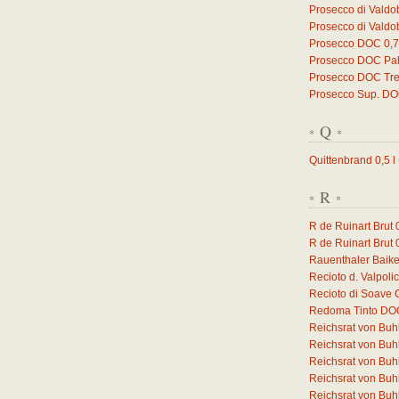
Prosecco di Valdo
Prosecco di Valdo
Prosecco DOC
0,
Prosecco DOC Pal
Prosecco DOC Trev
Prosecco Sup. D
Q
*
*
Quittenbrand
0,5
l
R
*
*
R de Ruinart Brut
R de Ruinart Brut
Rauenthaler Baike
Recioto d. Valpol
Recioto di Soave
Redoma Tinto DO
Reichsrat von Buh
Reichsrat von Buh
Reichsrat von Buh
Reichsrat von Buhl
Reichsrat von Buhl