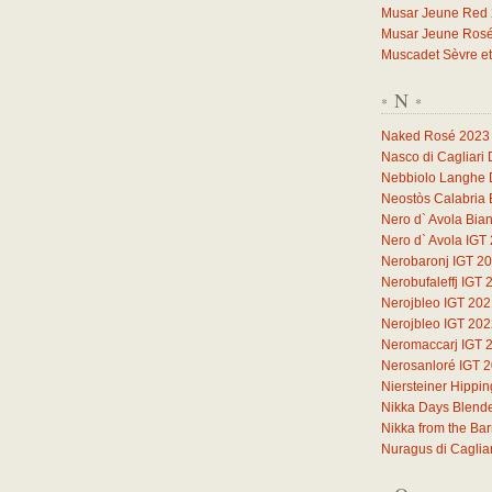
Musar Jeune Red
Musar Jeune Ros
Muscadet Sèvre et
N
*
*
Naked Rosé 2023
Nasco di Cagliari
Nebbiolo Langhe
Neostòs Calabria 
Nero d` Avola Bia
Nero d` Avola IGT
Nerobaronj IGT 2
Nerobufaleffj IGT 
Nerojbleo IGT 20
Nerojbleo IGT 20
Neromaccarj IGT 
Nerosanloré IGT 
Niersteiner Hippi
Nikka Days Blend
Nikka from the Ba
Nuragus di Caglia