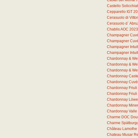
Castel del Monte 
Castello Solicchia
Cepparello IGT 2
Cerasuolo di Vitto
Cerasuolo d` Abr
Chablis AOC 2023
Champagner Cuvée 
Champagner Cuvée 
Champagner Intuit
Champagner Intuit
Chardonnay & Wei
Chardonnay & Wei
Chardonnay & Wei
Chardonnay Castel
Chardonnay Cuvée
Chardonnay Friul
Chardonnay Friuli
Chardonnay Löwe
Chardonnay Miner
Chardonnay Valle
Charme DOC Dou
Charme Spätburg
Château Lamothe 
Chateau Musar R