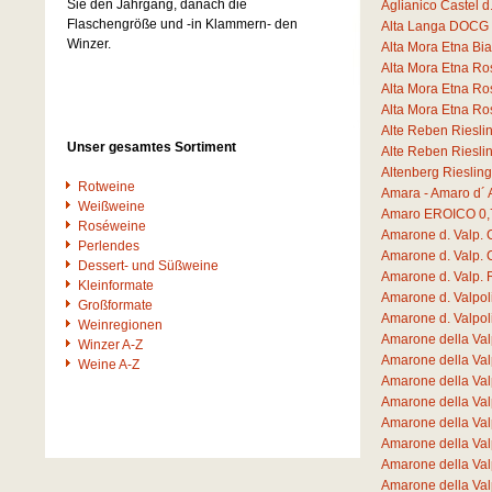
Sie den Jahrgang, danach die
Aglianico Castel 
Flaschengröße und -in Klammern- den
Alta Langa DOCG 
Winzer.
Alta Mora Etna B
Alta Mora Etna R
Alta Mora Etna R
Alta Mora Etna R
Alte Reben Riesli
Unser gesamtes Sortiment
Alte Reben Riesli
Altenberg Rieslin
Rotweine
Amara - Amaro d´ 
Weißweine
Amaro EROICO
0,
Roséweine
Amarone d. Valp. 
Perlendes
Amarone d. Valp. 
Dessert- und Süßweine
Amarone d. Valp.
Kleinformate
Amarone d. Valpo
Großformate
Amarone d. Valpo
Weinregionen
Amarone della Va
Winzer A-Z
Amarone della Va
Weine A-Z
Amarone della Va
Amarone della Val
Amarone della Val
Amarone della Va
Amarone della Va
Amarone della Va