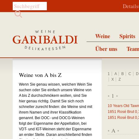
Diese Website durchsuchen:
Detail
Weine
Spirits
Über uns
Team
Weine von A bis Z
1
A
B
C
D
X
Z
Wenn Sie genau wissen, welchen Wein Sie
suchen oder Sie einfach unsere Weine von
1
A bis Z durchschmökern wollen, sind Sie
*
*
hier genau richtig. Damit Sie sich noch
10 Years Old Tawn
schneller zurecht finden: die Weine sind mit
1851 Rosé Brut
0,
ihrem Namen und ihrer Klassifikation
1851 Rosé Brut
0,
genannt. Bei DOC- und DOCG-Weinen
folgt der Eigenname der Appellation, bei
A
VDT- und IGT-Weinen steht der Eigenname
*
*
an erster Stelle. Daran anschließend finden