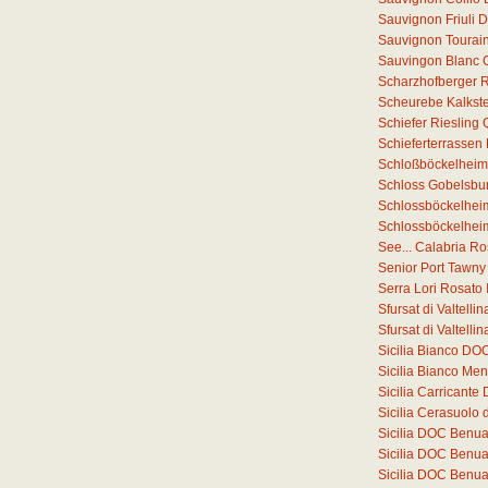
Sauvignon Friuli
Sauvignon Tourain
Sauvingon Blanc 
Scharzhofberger Ri
Scheurebe Kalkste
Schiefer Riesling
Schieferterrassen
Schloßböckelheim
Schloss Gobelsbur
Schlossböckelheim
Schlossböckelheim
See... Calabria R
Senior Port Tawny
Serra Lori Rosato
Sfursat di Valtell
Sfursat di Valtell
Sicilia Bianco DO
Sicilia Bianco Me
Sicilia Carricant
Sicilia Cerasuolo 
Sicilia DOC Benu
Sicilia DOC Benu
Sicilia DOC Benu