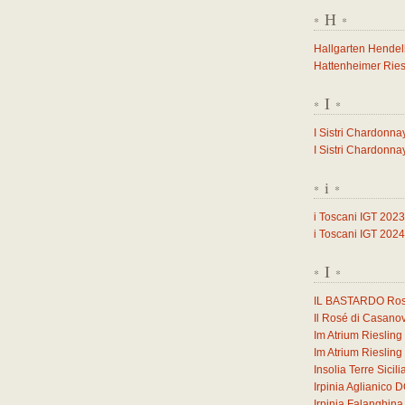
H
*
*
Hallgarten Hendel
Hattenheimer Ries
I
*
*
I Sistri Chardonna
I Sistri Chardonna
i
*
*
i Toscani IGT 2023
i Toscani IGT 2024
I
*
*
IL BASTARDO Ross
Il Rosé di Casano
Im Atrium Rieslin
Im Atrium Rieslin
Insolia Terre Sicil
Irpinia Aglianico
Irpinia Falanghi