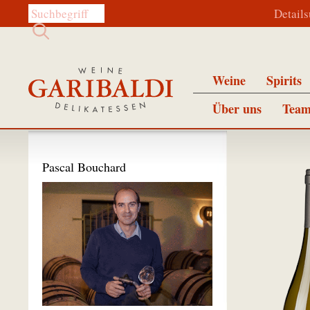
Diese Website durchsuchen:
Detail
Weine
Spirits
Über uns
Team
Pascal Bouchard