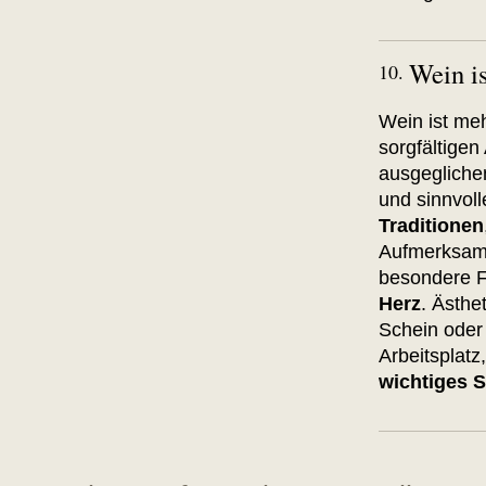
Wein i
10.
Wein ist meh
sorgfältigen
ausgegliche
und sinnvol
Traditionen
Aufmerksamk
besondere F
Herz
. Ästhe
Schein oder
Arbeitsplat
wichtiges S