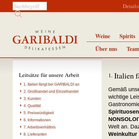
Diese Website durchsuchen:
Detail
Weine
Spirits
Über uns
Team
Italien
Leitsätze für unsere Arbeit
1.
1. Italien fängt bei GARIBALDI an
Gemäß unser
2. Großhandel und Einzelhandel
wichtige Le
3. Kunden
Gastronomie
4. Qualität
Spirituosen
5. Preiswürdigkeit
NONSOLOI
6. Informationen
Welt an. Daz
7. Arbeitsverhältnis
Weinkultur
8. Lieferanten