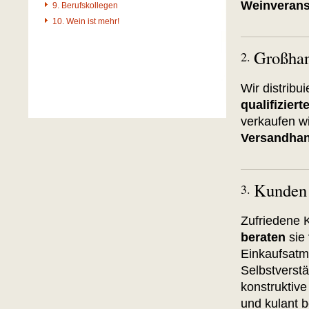
Weinverans
9. Berufskollegen
10. Wein ist mehr!
Großhan
2.
Wir distrib
qualifizier
verkaufen w
Versandha
Kunden
3.
Zufriedene 
beraten
sie
Einkaufsat
Selbstverstä
konstruktive
und kulant b