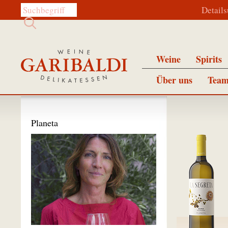
Diese Website durchsuchen:
Detail
Weine
Spirits
Über uns
Team
Planeta