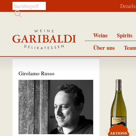
Diese Website durchsuchen:
Detail
Weine
Spirits
Über uns
Team
Girolamo Russo