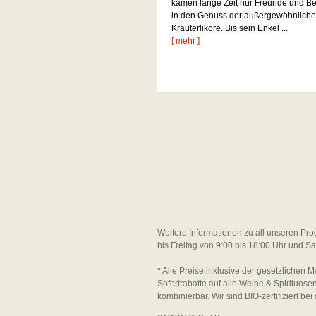
kamen lange Zeit nur Freunde und B
in den Genuss der außergewöhnlich
Kräuterliköre. Bis sein Enkel ...
[ mehr ]
Weitere Informationen zu all unseren Pro
bis Freitag von 9:00 bis 18:00 Uhr und S
* Alle Preise inklusive der gesetzlichen M
Sofortrabatte auf alle Weine & Spirituos
kombinierbar. Wir sind BIO-zertifiziert