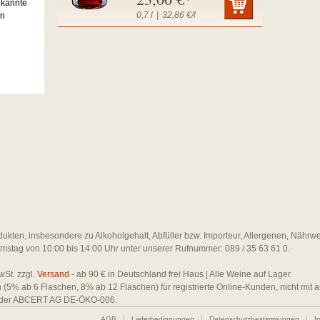
ekannte
0,7 l
|
32,86 €/l
en
dukten, insbesondere zu Alkoholgehalt, Abfüller bzw. Importeur, Allergenen, Nährw
amstag von 10:00 bis 14:00 Uhr unter unserer Rufnummer: 089 / 35 63 61 0.
wSt. zzgl.
Versand
- ab 90 € in Deutschland frei Haus | Alle Weine auf Lager.
en (5% ab 6 Flaschen, 8% ab 12 Flaschen) für registrierte Online-Kunden, nicht mit
 bei der ABCERT AG DE-ÖKO-006.
AGB
Lieferbedingungen
Datenschutzbestimmungen
I