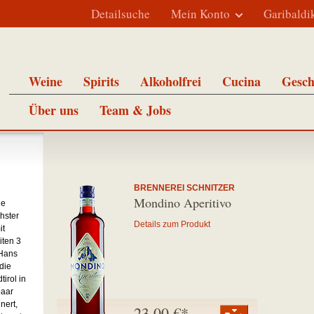
Detailsuche
Mein Konto
Garibaldi
Weine
Spirits
Alkoholfrei
Cucina
Gesch
Über uns
Team & Jobs
BRENNEREI SCHNITZER
Mondino Aperitivo
ie
hster
Details zum Produkt
it
iten 3
 Hans
die
irol in
paar
nert,
23,00 €*