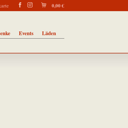
0,00 €
karte
enke
Events
Läden