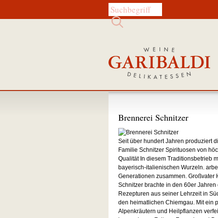
Diese Website durchsuchen:
Brennerei Schnitzer
Seit über hundert Jahren produziert d
Familie Schnitzer Spirituosen von höc
Qualität In diesem Traditionsbetrieb m
bayerisch-italienischen Wurzeln. arbe
Generationen zusammen. Großvater
Schnitzer brachte in den 60er Jahren 
Rezepturen aus seiner Lehrzeit in Südt
den heimatlichen Chiemgau. Mit ein 
Alpenkräutern und Heilpflanzen verfei