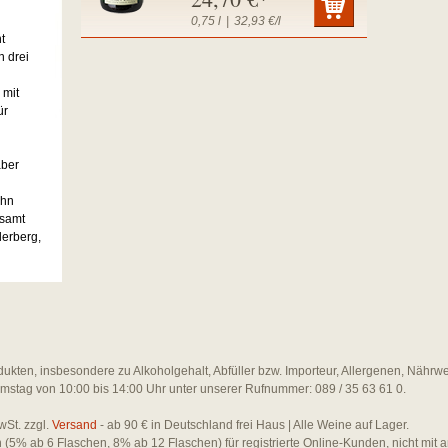
0,75 l
|
32,93 €/l
t
 drei
 mit
ür
aber
ohn
esamt
lerberg,
dukten, insbesondere zu Alkoholgehalt, Abfüller bzw. Importeur, Allergenen, Nährw
amstag von 10:00 bis 14:00 Uhr unter unserer Rufnummer: 089 / 35 63 61 0.
wSt. zzgl.
Versand
- ab 90 € in Deutschland frei Haus | Alle Weine auf Lager.
en (5% ab 6 Flaschen, 8% ab 12 Flaschen) für registrierte Online-Kunden, nicht mit