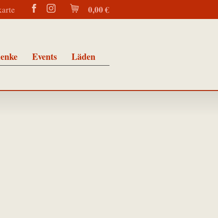
0,00 €
karte
enke
Events
Läden