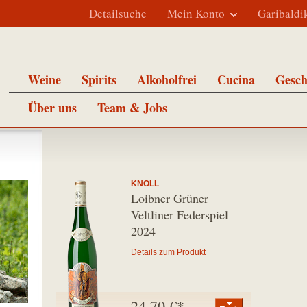
Detailsuche
Mein Konto
Garibaldi
Weine
Spirits
Alkoholfrei
Cucina
Gesch
Über uns
Team & Jobs
KNOLL
Loibner Grüner
Veltliner Federspiel
2024
Details zum Produkt
24,70 €*