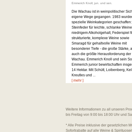
Emmerich Knoll, jun. und sen.
Die Wachau ist in weinpolitischer Sich
eigene Wege gegangen. 1983 wurden
spezielle Weinkategorien geschaffen:
Steinfeder für leichte, schlanke Weine
niedrigem Alkoholgehalt, Federspiel f
strukturierte, komplexe Weine sowie
Smaragd für gehaltvolle Weine mit
besonderer Tiefe - die große Stärke, 
auch die größte Herausforderung der
Wachau. Emmerich Knoll und sein S
Emmerich junior bewirtschaften insg
14 Hektar. Mit Schütt, Loibenberg, Kel
Kreutles und ...
[ mehr ]
Weitere Informationen zu all unseren Pro
bis Freitag von 9:00 bis 18:00 Uhr und S
* Alle Preise inklusive der gesetzlichen M
Sofortrabatte auf alle Weine & Spirituos