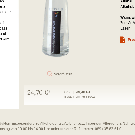
men
Ausbau
ite
Alkohol
eben den
e
Wann, wi
ft.
Zum Aufw
 dass
Essen
 und
t wird.
Prod
Vergrößern
24,70 €*
0,5 l | 49,40 €/l
Bestellnummer 83902
dukten, insbesondere zu Alkoholgehalt, Abfüller bzw. Importeur, Allergenen, Nährw
amstag von 10:00 bis 14:00 Uhr unter unserer Rufnummer: 089 / 35 63 61 0.