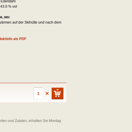
:
Edelstahl
:
43.0 % vol
e, wo:
ärmen auf der Skihütte und nach dem
uktinfo als PDF
erten und Zutaten, erhalten Sie Montag