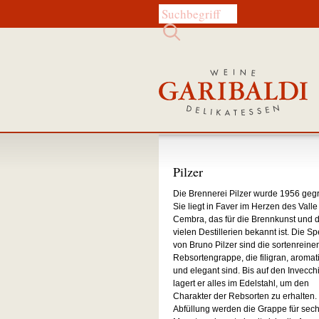
Diese Website durchsuchen:
Pilzer
Die Brennerei Pilzer wurde 1956 geg
Sie liegt in Faver im Herzen des Valle
Cembra, das für die Brennkunst und d
vielen Destillerien bekannt ist. Die Spe
von Bruno Pilzer sind die sortenreine
Rebsortengrappe, die filigran, aromat
und elegant sind. Bis auf den Invecch
lagert er alles im Edelstahl, um den
Charakter der Rebsorten zu erhalten.
Abfüllung werden die Grappe für sec