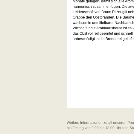
Monate gelagert, damit sich alle Aro
harmonisch zusammenfügen. Die zwe
Leidenschaft von Bruno Pilzer gilt n
Grappe den Obstbränden. Die Bäum
wachsen in unmittelbarer Nachbarscha
Wichtig für die Aromaausbeute ist es,
das Obst vollreif geerntet und schnell
unbeschädigt in die Brennerei geliefer
Weitere Informationen zu all unseren Pro
bis Freitag von 9:00 bis 18:00 Uhr und S