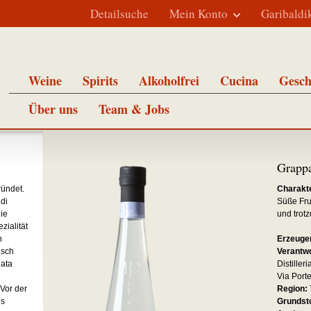
Detailsuche
Mein Konto
Garibaldi
Weine
Spirits
Alkoholfrei
Cucina
Gesch
Über uns
Team & Jobs
Grappa
ründet.
Charakte
 di
Süße Fru
ie
und trot
zialität
n
Erzeuge
isch
Verantwo
iata
Distiller
Via Port
 Vor der
Region:
hs
Grundsto