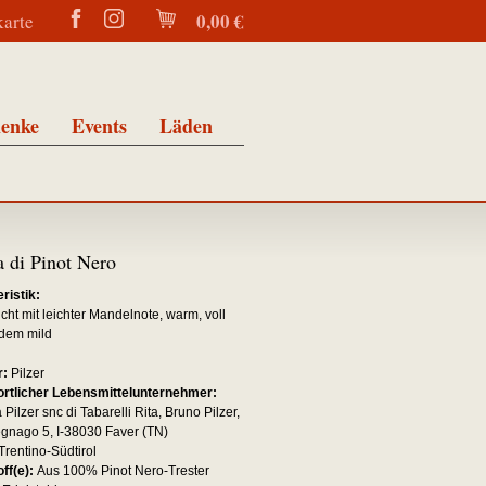
0,00 €
karte
enke
Events
Läden
 di Pinot Nero
ristik:
cht mit leichter Mandelnote, warm, voll
zdem mild
r:
Pilzer
rtlicher Lebensmittelunternehmer:
ia Pilzer snc di Tabarelli Rita, Bruno Pilzer,
egnago 5, I-38030 Faver (TN)
Trentino-Südtirol
ff(e):
Aus 100% Pinot Nero-Trester