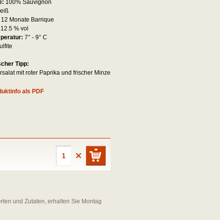
e:
100% Sauvignon
eiß
:
12 Monate Barrique
:
12.5 % vol
mperatur:
7° - 9° C
ulfite
scher Tipp:
salat mit roter Paprika und frischer Minze
uktinfo als PDF
erten und Zutaten, erhalten Sie Montag