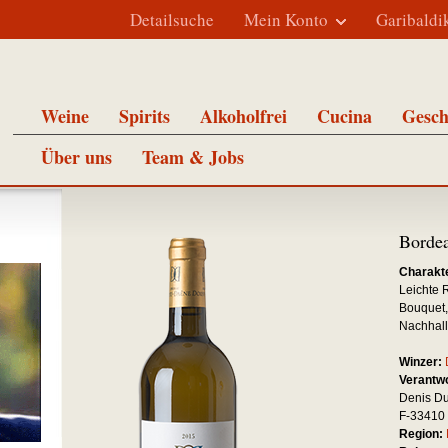
Detailsuche
Mein Konto
Garibaldi
Weine
Spirits
Alkoholfrei
Cucina
Gesch
Über uns
Team & Jobs
Borde
Charakte
Leichte 
Bouquet,
Nachhall
Winzer:
Verantwo
Denis D
F-33410
Region: