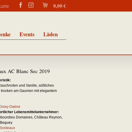
0,00 €
karte
enke
Events
Läden
aux AC Blanc Sec 2019
ristik:
Rauchnoten und Vanille, süßliches
 trocken am Gaumen mit elegantem
Doisy-Daëne
rtlicher Lebensmittelunternehmer:
ubourdieu Domaines, Château Reynon,
 Beguey
Bordeaux