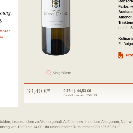
Rebsort
Farbe:
w
young,
Ausbau
Alkohol
g.
Trinkte
enthält S
Winzer
ux
Kulinari
Zu Bulgur
Prod
Vergrößern
33,40 €*
0,75 l | 44,53 €/l
Bestellnummer n250019
dukten, insbesondere zu Alkoholgehalt, Abfüller bzw. Importeur, Allergenen, Nährw
amstag von 10:00 bis 14:00 Uhr unter unserer Rufnummer: 089 / 35 63 61 0.