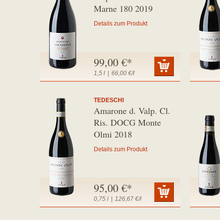
Marne 180 2019
Details zum Produkt
99,00 €*
1,5 l
|
66,00 €/l
TEDESCHI
Amarone d. Valp. Cl.
Ris. DOCG Monte
Olmi 2018
Details zum Produkt
95,00 €*
0,75 l
|
126,67 €/l