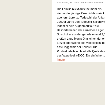
Antonietta, Riccardo und Sabrina Tedeschi
Die Familie blickt auf eine mehr als
vierhundertjährige Geschichte zurück
aber erst Lorenzo Tedeschi, der Anfa
1960er Jahre den Tedeschi-Stil entwic
indem er sein Augenmerk auf die
Besonderheiten der einzelnen Lagen 
So schuf er aus der gerade einmal 2,
großen Lage Monte Olmi einen der er
Einzellagenweine des Valpolicella, bi
das Flaggschiff der Kellerei. Die
Produktpalette umfasst alle Qualitätss
des Valpolicella-DOC. Ein einfacher ..
[ mehr ]