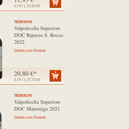
0,75 l
|
15,93 €/l
TEDESCHI
Valpolicella Superiore
DOC Ripasso S. Rocco
2022
Details zum Produkt
20,80 €*
0,75 l
|
27,73 €/l
TEDESCHI
Valpolicella Superiore
DOC Maternigo 2021
Details zum Produkt