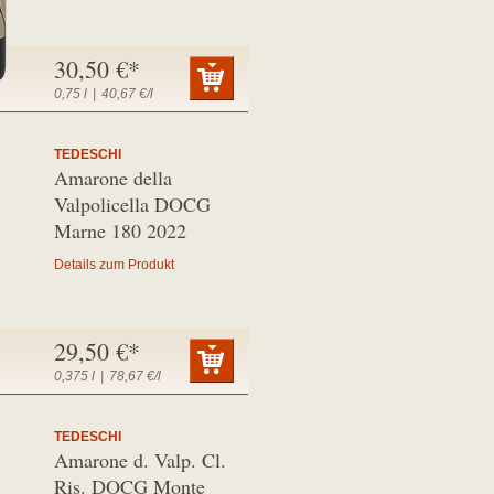
30,50 €*
0,75 l
|
40,67 €/l
TEDESCHI
Amarone della
Valpolicella DOCG
Marne 180 2022
Details zum Produkt
29,50 €*
0,375 l
|
78,67 €/l
TEDESCHI
Amarone d. Valp. Cl.
Ris. DOCG Monte