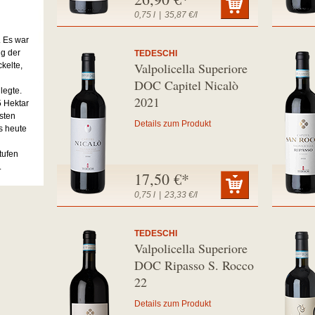
0,75 l
|
35,87 €/l
. Es war
ng der
TEDESCHI
Valpolicella Superiore
kelte,
DOC Capitel Nicalò
legte.
2021
5 Hektar
sten
Details zum Produkt
s heute
tufen
.
17,50 €*
0,75 l
|
23,33 €/l
TEDESCHI
Valpolicella Superiore
DOC Ripasso S. Rocco
22
Details zum Produkt