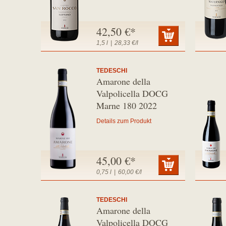
42,50 €*
1,5 l
|
28,33 €/l
TEDESCHI
Amarone della
Valpolicella DOCG
Marne 180 2022
Details zum Produkt
45,00 €*
0,75 l
|
60,00 €/l
TEDESCHI
Amarone della
Valpolicella DOCG