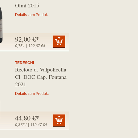
Olmi 2015
Details zum Produkt
92,00 €*
0,75 l
|
122,67 €/l
TEDESCHI
Recioto d. Valpolicella
Cl. DOC Cap. Fontana
2021
Details zum Produkt
44,80 €*
0,375 l
|
119,47 €/l