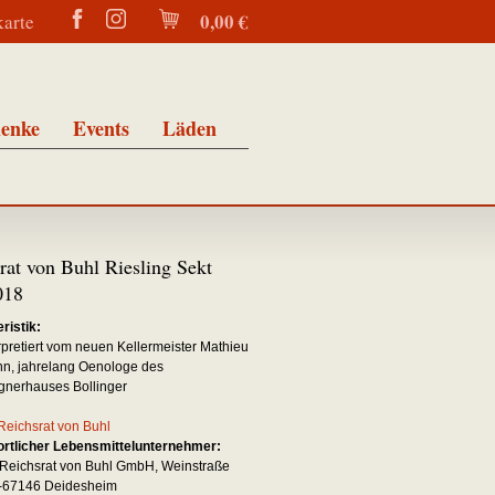
0,00 €
karte
enke
Events
Läden
rat von Buhl Riesling Sekt
018
ristik:
rpretiert vom neuen Kellermeister Mathieu
n, jahrelang Oenologe des
nerhauses Bollinger
Reichsrat von Buhl
rtlicher Lebensmittelunternehmer:
Reichsrat von Buhl GmbH, Weinstraße
D-67146 Deidesheim