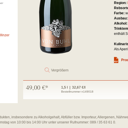
Region:
her
Rebsort
Farbe:
w
Ausbau
Alkohol
Trinkte
enthält S
Winzer
Kulinari
Als Aperi
Prod
Vergrößern
49,00 €*
1,5 l | 32,67 €/l
Bestellnummer n149018
dukten, insbesondere zu Alkoholgehalt, Abfüller bzw. Importeur, Allergenen, Nährw
amstag von 10:00 bis 14:00 Uhr unter unserer Rufnummer: 089 / 35 63 61 0.