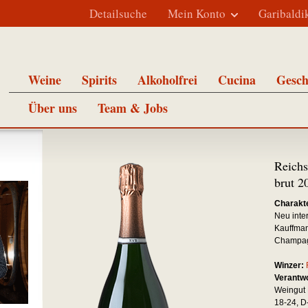
Detailsuche
Mein Konto
Garibaldi
Weine
Spirits
Alkoholfrei
Cucina
Gesch
Über uns
Team & Jobs
Reichs
brut 2
Charakte
Neu inte
Kauffman
Champag
Winzer:
Verantwo
Weingut 
18-24, 