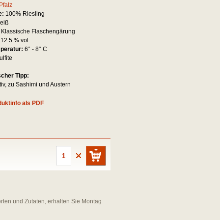
Pfalz
e:
100% Riesling
eiß
:
Klassische Flaschengärung
:
12.5 % vol
mperatur:
6° - 8° C
ulfite
scher Tipp:
tiv, zu Sashimi und Austern
uktinfo als PDF
erten und Zutaten, erhalten Sie Montag