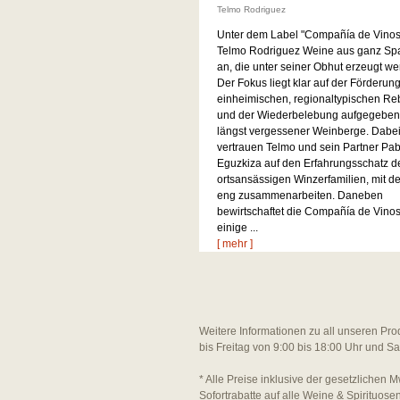
Telmo Rodriguez
Unter dem Label "Compañía de Vinos"
Telmo Rodriguez Weine aus ganz Sp
an, die unter seiner Obhut erzeugt we
Der Fokus liegt klar auf der Förderun
einheimischen, regionaltypischen Re
und der Wiederbelebung aufgegeben
längst vergessener Weinberge. Dabe
vertrauen Telmo und sein Partner Pab
Eguzkiza auf den Erfahrungsschatz d
ortsansässigen Winzerfamilien, mit d
eng zusammenarbeiten. Daneben
bewirtschaftet die Compañía de Vino
einige ...
[ mehr ]
Weitere Informationen zu all unseren Pro
bis Freitag von 9:00 bis 18:00 Uhr und S
* Alle Preise inklusive der gesetzlichen M
Sofortrabatte auf alle Weine & Spirituos