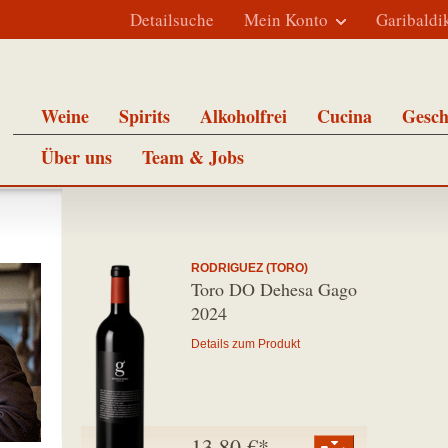
Detailsuche
Mein Konto
Garibaldi
Weine
Spirits
Alkoholfrei
Cucina
Gesch
Über uns
Team & Jobs
RODRIGUEZ (TORO)
Toro DO Dehesa Gago
2024
Details zum Produkt
13,80 €*