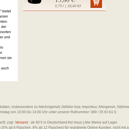
0,75 l
|
18,40 €/l
 bietet
anien
rden.
g der
bsorten
er und
i
lo
er
enen sie
s auch
dukten, insbesondere zu Alkoholgehalt, Abfüller bzw. Importeur, Allergenen, Nährw
amstag von 10:00 bis 14:00 Uhr unter unserer Rufnummer: 089 / 35 63 61 0.
wSt. zzgl.
Versand
- ab 90 € in Deutschland frei Haus | Alle Weine auf Lager.
en (5% ab 6 Flaschen, 8% ab 12 Flaschen) für registrierte Online-Kunden, nicht mit