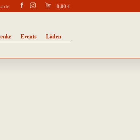
0,00 €
karte
enke
Events
Läden