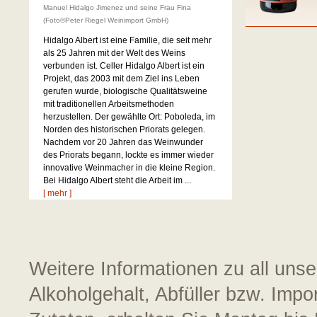
Manuel Hidalgo Jimenez und seine Frau Fina
(Foto©Peter Riegel Weinimport GmbH)
Hidalgo Albert ist eine Familie, die seit mehr
als 25 Jahren mit der Welt des Weins
verbunden ist. Celler Hidalgo Albert ist ein
Projekt, das 2003 mit dem Ziel ins Leben
gerufen wurde, biologische Qualitätsweine
mit traditionellen Arbeitsmethoden
herzustellen. Der gewählte Ort: Poboleda, im
Norden des historischen Priorats gelegen.
Nachdem vor 20 Jahren das Weinwunder
des Priorats begann, lockte es immer wieder
innovative Weinmacher in die kleine Region.
Bei Hidalgo Albert steht die Arbeit im ...
[ mehr ]
Weitere Informationen zu all uns
Alkoholgehalt, Abfüller bzw. Impo