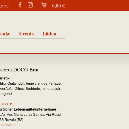
0,00 €
karte
enke
Events
Läden
iacorta DOCG Brut
ristik:
htig, Quittenduft, feine cremige Perlage,
n Apfel, Zitrus, Brotrinde, mineralisch,
nregend
SANTUS
rtlicher Lebensmittelunternehmer:
Az. Agr. Maria Luisa Santus, Via Rossi
038 Rovato (BS)
Lombardei