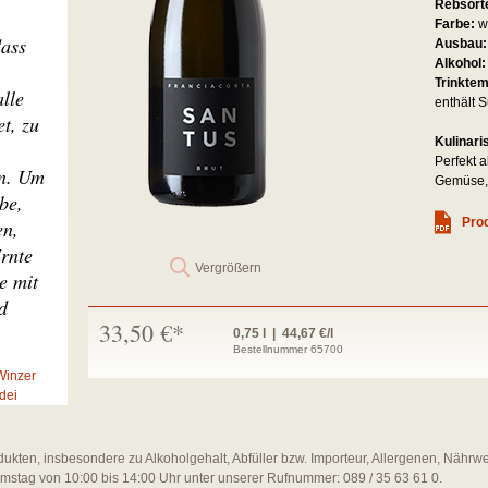
Rebsort
Farbe:
w
dass
Ausbau
Alkohol
Trinkte
alle
enthält S
t, zu
Kulinari
Perfekt a
en. Um
Gemüse, 
be,
Prod
en,
Ernte
Vergrößern
e mit
d
33,50 €*
0,75 l | 44,67 €/l
Bestellnummer 65700
Winzer
dei
dukten, insbesondere zu Alkoholgehalt, Abfüller bzw. Importeur, Allergenen, Nährw
amstag von 10:00 bis 14:00 Uhr unter unserer Rufnummer: 089 / 35 63 61 0.