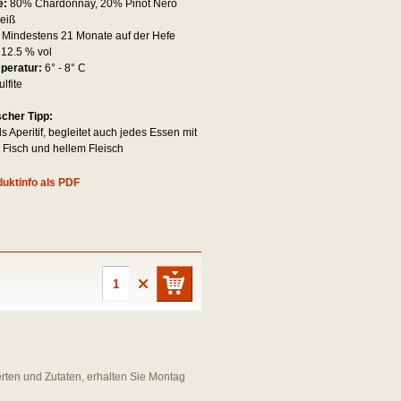
e:
80% Chardonnay, 20% Pinot Nero
eiß
:
Mindestens 21 Monate auf der Hefe
:
12.5 % vol
mperatur:
6° - 8° C
ulfite
scher Tipp:
ls Aperitif, begleitet auch jedes Essen mit
Fisch und hellem Fleisch
uktinfo als PDF
erten und Zutaten, erhalten Sie Montag