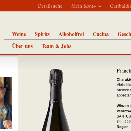
Detailsuche
Mein Konto
Garibaldi
Weine
Spirits
Alkoholfrei
Cucina
Gesch
Über uns
Team & Jobs
Franc
Charakte
Vielschic
Aromen vo
appetita
Winzer:
Verantwo
SANTUS, 
34, I-25
Region: