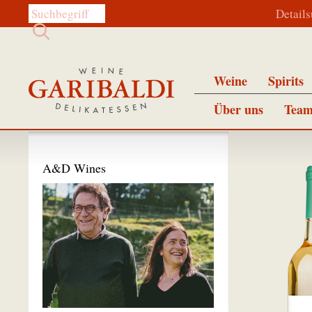
Diese Website durchsuchen:
Detail
Weine
Spirits
Über uns
Team
A&D Wines