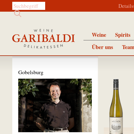
Diese Website durchsuchen:
Detail
Weine
Spirits
Über uns
Team
Gobelsburg