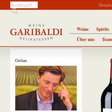
Diese Website durchsuchen:
Detail
Weine
Spirits
Über uns
Team
Girlan