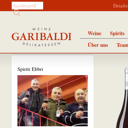
Diese Website durchsuchen:
Detail
Weine
Spirits
Über uns
Team
Spiriti Ebbri