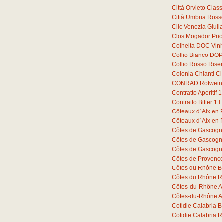
Città Orvieto Cla
Città Umbria Ross
Clic Venezia Giuli
Clos Mogador Prio
Colheita DOC Vin
Collio Bianco DOP
Collio Rosso Ris
Colonia Chianti C
CONRAD Rotwein 
Contratto Aperitif
1
Contratto Bitter
1
l
Côteaux d´Aix en
Côteaux d´Aix en
Côtes de Gascogn
Côtes de Gascogn
Côtes de Gascogn
Côtes de Provenc
Côtes du Rhône B
Côtes du Rhône R
Côtes-du-Rhône A
Côtes-du-Rhône A
Cotidie Calabria 
Cotidie Calabria 