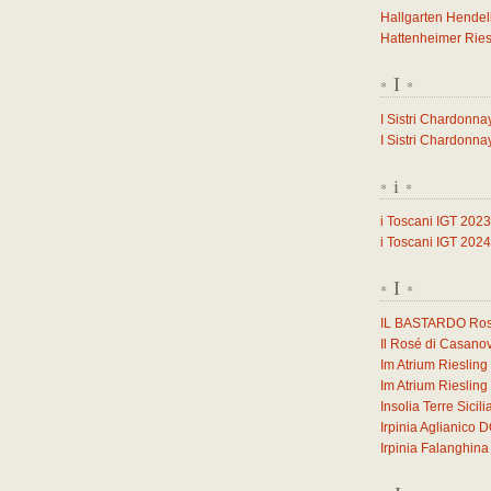
Hallgarten Hendel
Hattenheimer Ries
I
*
*
I Sistri Chardonna
I Sistri Chardonna
i
*
*
i Toscani IGT 2023
i Toscani IGT 2024
I
*
*
IL BASTARDO Ross
Il Rosé di Casano
Im Atrium Rieslin
Im Atrium Rieslin
Insolia Terre Sicil
Irpinia Aglianico
Irpinia Falanghi