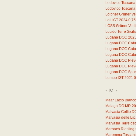
Lodovico Toscana
Lodovico Toscana
Loibner Grüner Vel
Loli IGT 2024
0,75
LÖSS Grüner Veltl
Lucido Terre Sicil
Lugana DOC 202
Lugana DOC Catul
Lugana DOC Catul
Lugana DOC Catul
Lugana DOC Piev
Lugana DOC Piev
Lugana DOC Spuma
Lumeo IGT 2021
0
M
*
*
Maar Lazio Bianc
Malaga DO MR 2
Malvasia Collio 
Malvasia delle Li
Malvasia Terre deg
Marbach Riesling 
Maremma Toscana