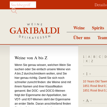
Diese Website durchsuchen:
Detail
Weine
Spirits
Über uns
Team
Weine von A bis Z
1
A
B
C
D
X
Z
Wenn Sie genau wissen, welchen Wein Sie
suchen oder Sie einfach unsere Weine von
1
A bis Z durchschmökern wollen, sind Sie
*
*
hier genau richtig. Damit Sie sich noch
10 Years Old Tawn
schneller zurecht finden: die Weine sind mit
1851 Rosé Brut
0,
ihrem Namen und ihrer Klassifikation
1851 Rosé Brut
0,
genannt. Bei DOC- und DOCG-Weinen
folgt der Eigenname der Appellation, bei
A
VDT- und IGT-Weinen steht der Eigenname
*
*
an erster Stelle. Daran anschließend finden