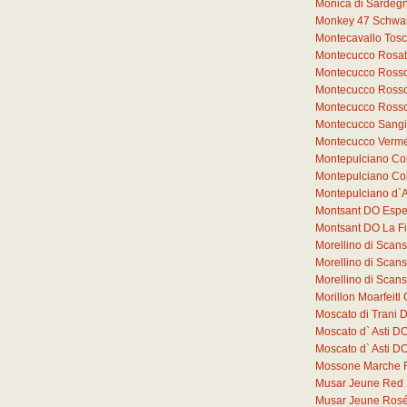
Monica di Sardeg
Monkey 47 Schwar
Montecavallo Tos
Montecucco Rosat
Montecucco Rosso
Montecucco Rosso
Montecucco Rosso
Montecucco Sang
Montecucco Verme
Montepulciano Co
Montepulciano Co
Montepulciano d`
Montsant DO Espe
Montsant DO La F
Morellino di Sca
Morellino di Sca
Morellino di Sca
Morillon Moarfeit
Moscato di Trani 
Moscato d` Asti D
Moscato d` Asti 
Mossone Marche 
Musar Jeune Red
Musar Jeune Ros