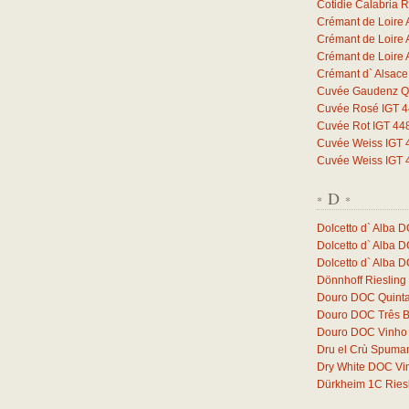
Cotidie Calabria 
Crémant de Loire 
Crémant de Loire 
Crémant de Loire 
Crémant d` Alsac
Cuvée Gaudenz Qb
Cuvée Rosé IGT 44
Cuvée Rot IGT 448
Cuvée Weiss IGT 4
Cuvée Weiss IGT 4
D
*
*
Dolcetto d` Alba 
Dolcetto d` Alba 
Dolcetto d` Alba 
Dönnhoff Riesling
Douro DOC Quinta
Douro DOC Três 
Douro DOC Vinho 
Dru el Crù Spuman
Dry White DOC Vi
Dürkheim 1C Ries