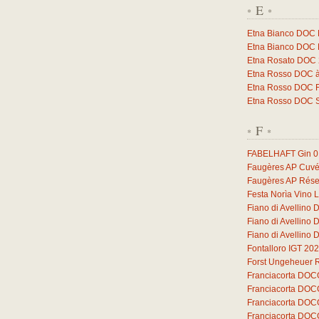
E
*
*
Etna Bianco DOC 
Etna Bianco DOC 
Etna Rosato DOC
Etna Rosso DOC à
Etna Rosso DOC F
Etna Rosso DOC 
F
*
*
FABELHAFT Gin
0
Faugères AP Cuvé
Faugères AP Rése
Festa Norìa Vino 
Fiano di Avellino
Fiano di Avellino
Fiano di Avellino
Fontalloro IGT 20
Forst Ungeheuer 
Franciacorta DOC
Franciacorta DOC
Franciacorta DOC
Franciacorta DOC