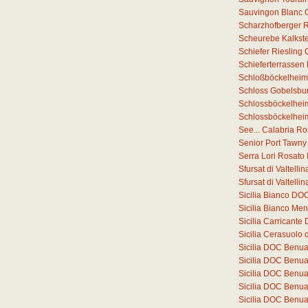
Sauvingon Blanc 
Scharzhofberger Ri
Scheurebe Kalkste
Schiefer Riesling
Schieferterrassen
Schloßböckelheim
Schloss Gobelsbur
Schlossböckelheim
Schlossböckelheim
See... Calabria R
Senior Port Tawny
Serra Lori Rosato
Sfursat di Valtell
Sfursat di Valtell
Sicilia Bianco DO
Sicilia Bianco Me
Sicilia Carricant
Sicilia Cerasuolo 
Sicilia DOC Benu
Sicilia DOC Benu
Sicilia DOC Benu
Sicilia DOC Benu
Sicilia DOC Benu