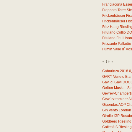
Franciacorta Esse
Frappato Terre Sic
Frickenhäuser Fis
Frickenhäuser Fis
Fritz Haag Riesli
Friulano Collio D
Friulano Friuli I
Frizzante Palladio
Fumin Valle d` Ao
G
*
*
Gabarinza 2018
0
GARY Veneto Bian
Gavi di Gavi DOC
Gelber Muskat. S
Gevrey-Chamberti
Gewürztraminer A
Gigondas AOP Châ
Gin Vento London 
Girofle IGP Rosat
Goldberg Rieslin
Gottesfuß Rieslin