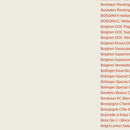
Bockstein Rieslin
Bockstein Rieslin
BOGGINA A Valdar
BOGGINA C Valdar
Bolgheri DOC Pogg
Bolgheri DOC Supe
Bolgheri DOC Vill
Bolgheri Rosso D
Bolgheri Sassica
Bolgheri Superior
Bolgheri Superio
Bolgheri Verment
Bollinger Rosé Bru
Bollinger Special 
Bollinger Special 
Bollinger Special 
Bombino Bianco C
Bordeaux AC Blan
Bourgogne Chard
Bourgogne Côte d´
Brachetto d Acqu
Brick Gin
1
l
(Brick
Bright Lemon Natura