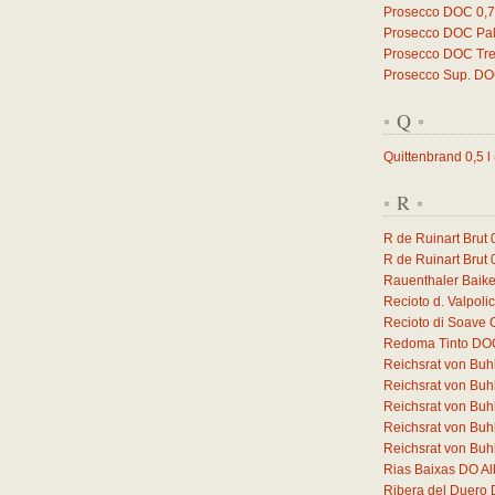
Prosecco DOC
0,
Prosecco DOC Pal
Prosecco DOC Trev
Prosecco Sup. D
Q
*
*
Quittenbrand
0,5
l
R
*
*
R de Ruinart Brut
R de Ruinart Brut
Rauenthaler Baike
Recioto d. Valpol
Recioto di Soave
Redoma Tinto DO
Reichsrat von Buh
Reichsrat von Buh
Reichsrat von Buh
Reichsrat von Buhl
Reichsrat von Buhl
Rias Baixas DO Al
Ribera del Duero 