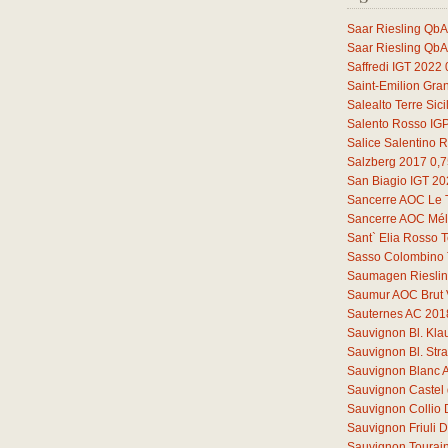
Saar Riesling QbA
Saar Riesling QbA
Saffredi IGT 2022
Saint-Emilion Gra
Salealto Terre Sic
Salento Rosso IG
Salice Salentino 
Salzberg 2017
0,7
San Biagio IGT 2
Sancerre AOC Le 
Sancerre AOC Mélo
Sant` Elia Rosso T
Sasso Colombino 
Saumagen Riesli
Saumur AOC Brut 
Sauternes AC 201
Sauvignon Bl. Kl
Sauvignon Bl. St
Sauvignon Blanc 
Sauvignon Castel 
Sauvignon Collio
Sauvignon Friuli
Sauvignon Tourain