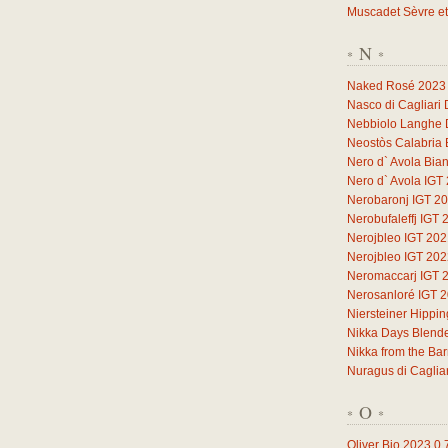
Muscadet Sèvre et
N
*
*
Naked Rosé 2023
Nasco di Cagliari
Nebbiolo Langhe
Neostòs Calabria 
Nero d` Avola Bia
Nero d` Avola IGT
Nerobaronj IGT 2
Nerobufaleffj IGT 
Nerojbleo IGT 20
Nerojbleo IGT 20
Neromaccarj IGT 
Nerosanloré IGT 
Niersteiner Hippi
Nikka Days Blend
Nikka from the Ba
Nuragus di Caglia
O
*
*
Oliver Bio 2023
0,