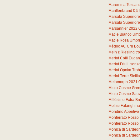
Maremma Toscana
Marillenbrand
0,5
Marsala Superiore
Marsala Superiore
Marsannier 2022
Matile Bianco Umb
Matile Rosa Umbr
Médoc AC Cru Bou
Mein z Riesling t
Merlot Colli Euga
Merlot Friuli Iso
Merlot Opoka Tro
Merlot Terre Sicil
Metamorph 2021
Micro Cosme Gren
Micro Cosme Sauv
Millésime Extra Br
Molise Falanghin
Mondino Aperitivo
Monferrato Rosso 
Monferrato Rosso
Monica di Sardeg
Monica di Sardeg