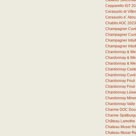
Castello Solicchia
Cepparello IGT 2
Cerasuolo di Vitto
Cerasuolo d` Abr
Chablis AOC 2023
Champagner Cuvée 
Champagner Cuvée 
Champagner Intuit
Champagner Intuit
Chardonnay & Wei
Chardonnay & Wei
Chardonnay & Wei
Chardonnay Castel
Chardonnay Cuvée
Chardonnay Friul
Chardonnay Friuli
Chardonnay Löwe
Chardonnay Miner
Chardonnay Valle
Charme DOC Dou
Charme Spätburg
Château Lamothe 
Chateau Musar R
Chateau Musar R