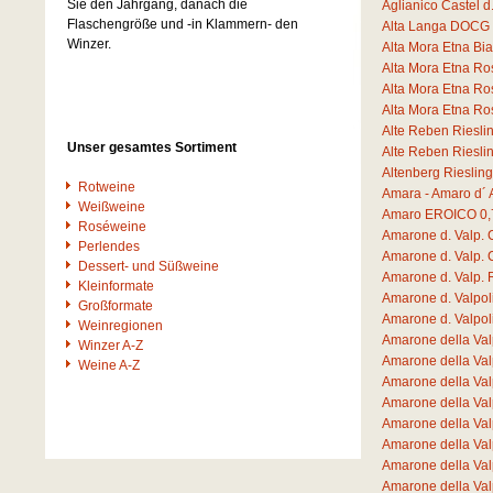
Sie den Jahrgang, danach die
Aglianico Castel 
Flaschengröße und -in Klammern- den
Alta Langa DOCG 
Winzer.
Alta Mora Etna B
Alta Mora Etna R
Alta Mora Etna R
Alta Mora Etna R
Alte Reben Riesli
Unser gesamtes Sortiment
Alte Reben Riesli
Altenberg Rieslin
Rotweine
Amara - Amaro d´ 
Weißweine
Amaro EROICO
0,
Roséweine
Amarone d. Valp. 
Perlendes
Amarone d. Valp. 
Dessert- und Süßweine
Amarone d. Valp.
Kleinformate
Amarone d. Valpo
Großformate
Amarone d. Valpo
Weinregionen
Amarone della Va
Winzer A-Z
Amarone della Va
Weine A-Z
Amarone della Va
Amarone della Val
Amarone della Val
Amarone della Va
Amarone della Va
Amarone della Va