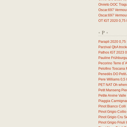
Orvieto DOC Trag
Oscar.697 Vermou
Oscar.697 Vermou
OT IGT 2020
0,75
P
*
*
Parapli 2020
0,75
Parzival QbA troc
Pathos IGT 2023
0
Pauline Frühburg
Pecorino Terre d`
Pelofino Toscana
Penedès DO Petit 
Pere Williams
0,5
l
PET NAT Oh when 
Petit Manseng Pi
Petite Arvine Vall
Piaggia Carmign
Pinot Bianco Coll
Pinot Grigio Coll
Pinot Grigio Cru S
Pinot Grigio Friul