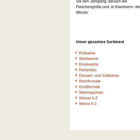
Sie den Jahrgang, danach die
Flaschengröße und -in Klammern- de
Winzer.
Unser gesamtes Sortiment
Rotweine
Weißweine
Roséweine
Perlendes
Dessert- und Süßweine
Kleinformate
Großformate
Weinregionen
Winzer A-Z
Weine A-Z