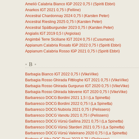
Ameliò Calabria Bianco IGP 2022
0,75
l
(Spiriti Ebbri)
Anarkos IGT 2021
0,75
l
(Felline)
Ancestral Chardonnay 2024
0,75
l
(Karsten Peter)
Ancestral Riesling 2025
0,75
l
(Karsten Peter)
Ancestral Spätburgunder 2023
0,75
l
(Karsten Peter)
Angialis IGT 2019
0,5
l
(Argiolas)
Angimbé Terre Siciliane IGT 2024
0,75
l
(Cusumano)
Appianum Calabria Rosato IGP 2022
0,75
l
(Spiriti Ebbri)
Appianum Calabria Rosso IGP 2021
0,75
l
(Spiriti Ebbri)
B
*
*
Barbagia Bianco IGT 2022
0,75
l
(VikeVike)
Barbagia Rosso Ghirada Fittiloghe IGT 2021
0,75
l
(VikeVike)
Barbagia Rosso Ghirada Gurguruo IGT 2020
0,75
l
(VikeVike)
Barbagia Rosso Ghirada Istevene IGT 2020
0,75
l
(VikeVike)
Barbaresco DOCG Bordini 2021
1,5
l
(La Spinetta)
Barbaresco DOCG Bordini 2022
0,75
l
(La Spinetta)
Barbaresco DOCG Nubiola 2021
0,75
l
(Pelissero)
Barbaresco DOCG Vanotu 2021
0,75
l
(Pelissero)
Barbaresco DOCG Vürsù Gallina 2021
0,75
l
(La Spinetta)
Barbaresco DOCG Vürsù Starderi 2021
0,75
l
(La Spinetta)
Barbaresco DOCG Vürsù Valeirano 2020
0,75
l
(La Spinetta)