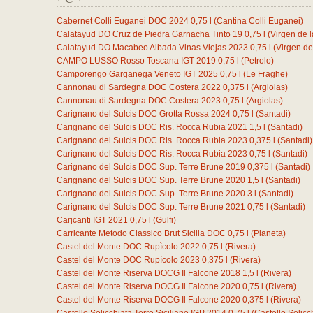
Cabernet Colli Euganei DOC 2024
0,75
l
(Cantina Colli Euganei)
Calatayud DO Cruz de Piedra Garnacha Tinto 19
0,75
l
(Virgen de l
Calatayud DO Macabeo Albada Vinas Viejas 2023
0,75
l
(Virgen de
CAMPO LUSSO Rosso Toscana IGT 2019
0,75
l
(Petrolo)
Camporengo Garganega Veneto IGT 2025
0,75
l
(Le Fraghe)
Cannonau di Sardegna DOC Costera 2022
0,375
l
(Argiolas)
Cannonau di Sardegna DOC Costera 2023
0,75
l
(Argiolas)
Carignano del Sulcis DOC Grotta Rossa 2024
0,75
l
(Santadi)
Carignano del Sulcis DOC Ris. Rocca Rubia 2021
1,5
l
(Santadi)
Carignano del Sulcis DOC Ris. Rocca Rubia 2023
0,375
l
(Santadi)
Carignano del Sulcis DOC Ris. Rocca Rubia 2023
0,75
l
(Santadi)
Carignano del Sulcis DOC Sup. Terre Brune 2019
0,375
l
(Santadi)
Carignano del Sulcis DOC Sup. Terre Brune 2020
1,5
l
(Santadi)
Carignano del Sulcis DOC Sup. Terre Brune 2020
3
l
(Santadi)
Carignano del Sulcis DOC Sup. Terre Brune 2021
0,75
l
(Santadi)
Carjcanti IGT 2021
0,75
l
(Gulfi)
Carricante Metodo Classico Brut Sicilia DOC
0,75
l
(Planeta)
Castel del Monte DOC Rupìcolo 2022
0,75
l
(Rivera)
Castel del Monte DOC Rupìcolo 2023
0,375
l
(Rivera)
Castel del Monte Riserva DOCG Il Falcone 2018
1,5
l
(Rivera)
Castel del Monte Riserva DOCG Il Falcone 2020
0,75
l
(Rivera)
Castel del Monte Riserva DOCG Il Falcone 2020
0,375
l
(Rivera)