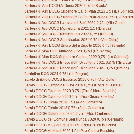
Barbera d` Alba DOC Piani 2023
0,75
l
(Pelissero)
Barbera d` Asti DOCG Ai Suma 2020
0,75
l
(Braida)
Barbera d` Asti DOCG Superiore Ca` di Pian 2023
1,5
l
(La Spinetta
Barbera d` Asti DOCG Superiore Ca` di Pian 2023
0,75
l
(La Spinett
Barbera d`Asti DOCG La Luna e i Falò 2022
0,75
l
(Vite Colte)
Barbera d`Asti DOCG Montebruna 2021
1,5
l
(Braida)
Barbera d`Asti DOCG Montebruna 2022
0,75
l
(Braida)
Barbera d`Asti DOCG San Nicolao 2024
0,75
l
(Vite Colte)
Barbera d´ Asti DOCG Bricco della Bigotta 2020
0,75
l
(Braida)
Barbera d´Alba DOC Mulassa 2020
0,75
l
(Ca Rossa)
Barbera d´Alba DOC Superiore Gallina 2022
0,75
l
(La Spinetta)
Barbera d´Asti DOCG Bricco dell´ Uccellone 2021
0,375
l
(Braida)
Barbera d´Asti DOCG Bricco dell´ Uccellone 2021
0,75
l
(Braida)
Bardolino DOC 2024
0,75
l
(Le Fraghe)
Barolo di Barolo DOCG Essenze 2019
0,75
l
(Vite Colte)
Barolo DOCG Campo dei Buoi 2019
0,75
l
(Costa di Bussia)
Barolo DOCG Cannubi 2020
0,75
l
(Pira Chiara Boschis)
Barolo DOCG Cannubi 2020
1,5
l
(Pira Chiara Boschis)
Barolo DOCG Cicala 2018
1,5
l
(Aldo Conterno)
Barolo DOCG Cicala 2018
0,75
l
(Aldo Conterno)
Barolo DOCG Colonnello 2021
0,75
l
(Aldo Conterno)
Barolo DOCG del Comune Serralunga 2020
0,75
l
(Germano)
Barolo DOCG Mosconi 2020
0,75
l
(Pira Chiara Boschis)
Barolo DOCG Mosconi 2022
1,5
l
(Pira Chiara Boschis)