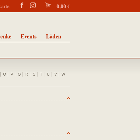
0,00 €
karte
enke
Events
Läden
O
P
Q
R
S
T
U
V
W