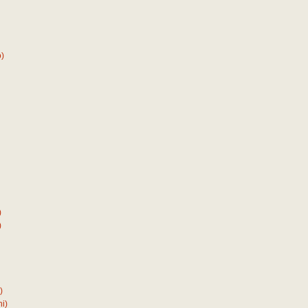
)
)
)
)
i)