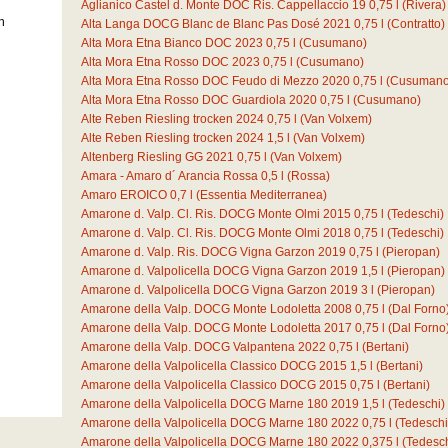
Aglianico Castel d. Monte DOC Ris. Cappellaccio 19
0,75
l
(Rivera)
n
Alta Langa DOCG Blanc de Blanc Pas Dosé 2021
0,75
l
(Contratto)
Alta Mora Etna Bianco DOC 2023
0,75
l
(Cusumano)
Alta Mora Etna Rosso DOC 2023
0,75
l
(Cusumano)
Alta Mora Etna Rosso DOC Feudo di Mezzo 2020
0,75
l
(Cusumano
Alta Mora Etna Rosso DOC Guardiola 2020
0,75
l
(Cusumano)
Alte Reben Riesling trocken 2024
0,75
l
(Van Volxem)
Alte Reben Riesling trocken 2024
1,5
l
(Van Volxem)
Altenberg Riesling GG 2021
0,75
l
(Van Volxem)
Amara - Amaro d´ Arancia Rossa
0,5
l
(Rossa)
Amaro EROICO
0,7
l
(Essentia Mediterranea)
Amarone d. Valp. Cl. Ris. DOCG Monte Olmi 2015
0,75
l
(Tedeschi)
Amarone d. Valp. Cl. Ris. DOCG Monte Olmi 2018
0,75
l
(Tedeschi)
Amarone d. Valp. Ris. DOCG Vigna Garzon 2019
0,75
l
(Pieropan)
Amarone d. Valpolicella DOCG Vigna Garzon 2019
1,5
l
(Pieropan)
Amarone d. Valpolicella DOCG Vigna Garzon 2019
3
l
(Pieropan)
Amarone della Valp. DOCG Monte Lodoletta 2008
0,75
l
(Dal Forno
Amarone della Valp. DOCG Monte Lodoletta 2017
0,75
l
(Dal Forno
Amarone della Valp. DOCG Valpantena 2022
0,75
l
(Bertani)
Amarone della Valpolicella Classico DOCG 2015
1,5
l
(Bertani)
Amarone della Valpolicella Classico DOCG 2015
0,75
l
(Bertani)
Amarone della Valpolicella DOCG Marne 180 2019
1,5
l
(Tedeschi)
Amarone della Valpolicella DOCG Marne 180 2022
0,75
l
(Tedeschi
Amarone della Valpolicella DOCG Marne 180 2022
0,375
l
(Tedesch