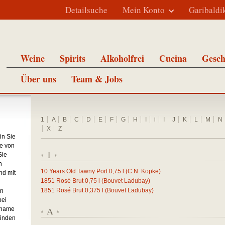
Detailsuche
Mein Konto
Garibaldi
Weine
Spirits
Alkoholfrei
Cucina
Gesch
Über uns
Team & Jobs
1
A
B
C
D
E
F
G
H
I
i
I
J
K
L
M
N
X
Z
in Sie
e von
1
Sie
*
*
h
10 Years Old Tawny Port
0,75
l
(C.N. Kopke)
nd mit
1851 Rosé Brut
0,75
l
(Bouvet Ladubay)
1851 Rosé Brut
0,375
l
(Bouvet Ladubay)
en
bei
A
nname
*
*
finden