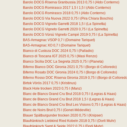
Barolo DOCG Riserva Granbussia 2013
0,75
l
(Aldo Conterno)
Barolo DOCG Romirasco 2017 1,5 l
1,5
l
(Aldo Conterno)
Barolo DOCG Romirasco 2018
0,75
l
(Aldo Conterno)
Barolo DOCG Via Nuova 2022
0,75
l
(Pira Chiara Boschis)
Barolo DOCG Vigneto Garretti 2018
1,5
l
(La Spinetta)
Barolo DOCG Vigneto Garretti 2020
0,75
l
(La Spinetta)
Barolo DOCG Vürsù Vigneto Campé 2019
0,75
l
(La Spinetta)
BAS-Armagnac VSOP
0,7
l
(Domaine Tariquet)
BAS-Armagnac XO
0,7
l
(Domaine Tariquet)
Bianco di Custoza DOC 2024
0,75
l
(Palladio)
Bianco di Toscana IGT 2025
0,75
l
(Masi Renzo)
Bianco Sicilia DOC La Segreta 2025
0,75
l
(Planeta)
Biferno Bianco DOC Gironia 2021
0,75
l
(Borgo di Colloredo)
Biferno Rosato DOC Gironia 2024
0,75
l
(Borgo di Colloredo)
Biferno Rosso DOC Riserva Gironia 2019
0,75
l
(Borgo di Collored
Birtok Vörös 2017
0,75
l
(Kristinus)
Black Hole trocken 2023
0,75
l
(Manz)
Blanc de Blancs Grand Cru Brut 2018
0,75
l
(Legras & Haas)
Blanc de Blancs Grand Cru Brut 2018
1,5
l
(Legras & Haas)
Blanc de Blancs Grand Cru Brut Les Visions
0,75
l
(Legras & Haas)
Blanc de Noirs Brut
0,75
l
(Gonet-Médeville)
Blauer Spätburgunder trocken 2020
0,75
l
(Knipser)
Blaufränkisch Liebkind Ried Kobeln 2018
0,75
l
(Dorli Muhr)
Blaufränkisch Samt & Seide 2022
0,75
l
(Dorli Muhr)