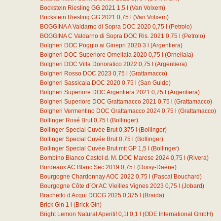
Bockstein Riesling GG 2021
1,5
l
(Van Volxem)
Bockstein Riesling GG 2021
0,75
l
(Van Volxem)
BOGGINA A Valdarno di Sopra DOC 2020
0,75
l
(Petrolo)
BOGGINA C Valdarno di Sopra DOC Ris. 2021
0,75
l
(Petrolo)
Bolgheri DOC Poggio ai Ginepri 2020
3
l
(Argentiera)
Bolgheri DOC Superiore Ornellaia 2020
0,75
l
(Ornellaia)
Bolgheri DOC Villa Donoratico 2022
0,75
l
(Argentiera)
Bolgheri Rosso DOC 2023
0,75
l
(Grattamacco)
Bolgheri Sassicaia DOC 2020
0,75
l
(San Guido)
Bolgheri Superiore DOC Argentiera 2021
0,75
l
(Argentiera)
Bolgheri Superiore DOC Grattamacco 2021
0,75
l
(Grattamacco)
Bolgheri Vermentino DOC Grattamacco 2024
0,75
l
(Grattamacco)
Bollinger Rosé Brut
0,75
l
(Bollinger)
Bollinger Special Cuvée Brut
0,375
l
(Bollinger)
Bollinger Special Cuvée Brut
0,75
l
(Bollinger)
Bollinger Special Cuvée Brut mit GP
1,5
l
(Bollinger)
Bombino Bianco Castel d. M. DOC Marese 2024
0,75
l
(Rivera)
Bordeaux AC Blanc Sec 2019
0,75
l
(Doisy-Daëne)
Bourgogne Chardonnay AOC 2022
0,75
l
(Pascal Bouchard)
Bourgogne Côte d´Or AC Vieilles Vignes 2023
0,75
l
(Jobard)
Brachetto d Acqui DOCG 2025
0,375
l
(Braida)
Brick Gin
1
l
(Brick Gin)
Bright Lemon Natural Aperitif 0,1l
0,1
l
(ODE International GmbH)