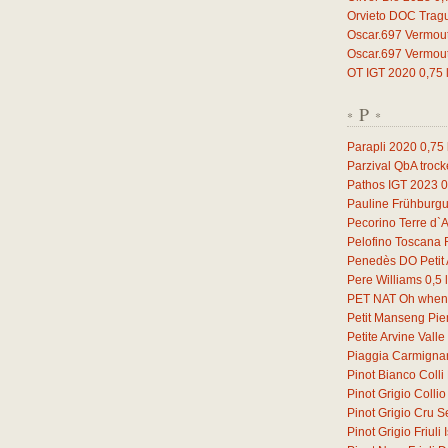
Orvieto DOC Trag
Oscar.697 Vermou
Oscar.697 Vermou
OT IGT 2020
0,75
P
*
*
Parapli 2020
0,75
Parzival QbA troc
Pathos IGT 2023
0
Pauline Frühburg
Pecorino Terre d`
Pelofino Toscana
Penedès DO Petit 
Pere Williams
0,5
l
PET NAT Oh when 
Petit Manseng Pi
Petite Arvine Vall
Piaggia Carmign
Pinot Bianco Coll
Pinot Grigio Coll
Pinot Grigio Cru S
Pinot Grigio Friul