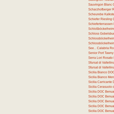
Sauvingon Blanc 
Scharzhofberger Ri
Scheurebe Kalkste
Schiefer Riesling
Schieferterrassen
Schloßböckelheim
Schloss Gobelsbur
Schlossböckelheim
Schlossböckelheim
See... Calabria R
Senior Port Tawny
Serra Lori Rosato
Sfursat di Valtell
Sfursat di Valtell
Sicilia Bianco DO
Sicilia Bianco Me
Sicilia Carricant
Sicilia Cerasuolo 
Sicilia DOC Benu
Sicilia DOC Benu
Sicilia DOC Benu
Sicilia DOC Benu
Sicilia DOC Benu