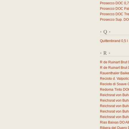
Prosecco DOC
0,
Prosecco DOC Pal
Prosecco DOC Trev
Prosecco Sup. D
Q
*
*
Quittenbrand
0,5
l
R
*
*
R de Ruinart Brut
R de Ruinart Brut
Rauenthaler Baike
Recioto d. Valpol
Recioto di Soave
Redoma Tinto DO
Reichsrat von Buh
Reichsrat von Buh
Reichsrat von Buh
Reichsrat von Buhl
Reichsrat von Buhl
Rias Baixas DO Al
Ribera del Duero 