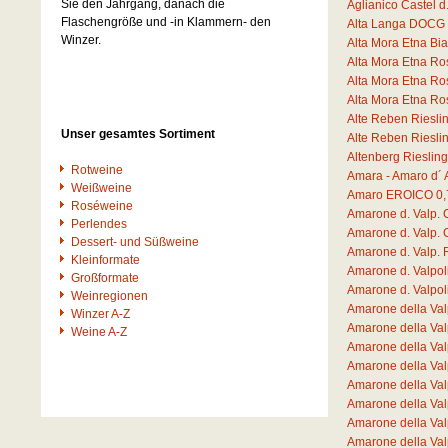
Sie den Jahrgang, danach die
Aglianico Castel 
Flaschengröße und -in Klammern- den
Alta Langa DOCG 
Winzer.
Alta Mora Etna B
Alta Mora Etna R
Alta Mora Etna R
Alta Mora Etna R
Alte Reben Riesli
Unser gesamtes Sortiment
Alte Reben Riesli
Altenberg Rieslin
Rotweine
Amara - Amaro d´ 
Weißweine
Amaro EROICO
0,
Roséweine
Amarone d. Valp. 
Perlendes
Amarone d. Valp. 
Dessert- und Süßweine
Amarone d. Valp.
Kleinformate
Amarone d. Valpo
Großformate
Amarone d. Valpo
Weinregionen
Amarone della Va
Winzer A-Z
Amarone della Va
Weine A-Z
Amarone della Va
Amarone della Val
Amarone della Val
Amarone della Va
Amarone della Va
Amarone della Va