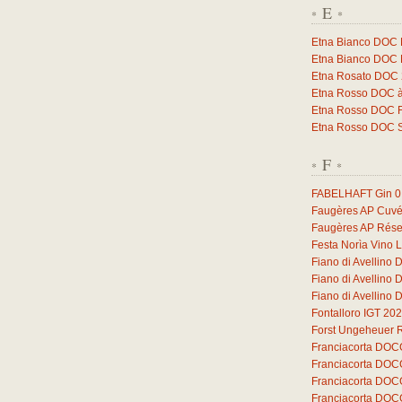
E
*
*
Etna Bianco DOC 
Etna Bianco DOC 
Etna Rosato DOC
Etna Rosso DOC à
Etna Rosso DOC F
Etna Rosso DOC 
F
*
*
FABELHAFT Gin
0
Faugères AP Cuvé
Faugères AP Rése
Festa Norìa Vino 
Fiano di Avellino
Fiano di Avellino
Fiano di Avellino
Fontalloro IGT 20
Forst Ungeheuer 
Franciacorta DOC
Franciacorta DOC
Franciacorta DOC
Franciacorta DOC