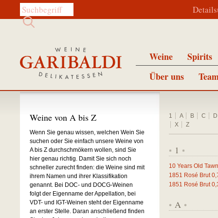
Diese Website durchsuchen:
Detail
Weine
Spirits
Über uns
Team
Weine von A bis Z
1
A
B
C
D
X
Z
Wenn Sie genau wissen, welchen Wein Sie
suchen oder Sie einfach unsere Weine von
1
A bis Z durchschmökern wollen, sind Sie
*
*
hier genau richtig. Damit Sie sich noch
10 Years Old Tawn
schneller zurecht finden: die Weine sind mit
1851 Rosé Brut
0,
ihrem Namen und ihrer Klassifikation
1851 Rosé Brut
0,
genannt. Bei DOC- und DOCG-Weinen
folgt der Eigenname der Appellation, bei
A
VDT- und IGT-Weinen steht der Eigenname
*
*
an erster Stelle. Daran anschließend finden