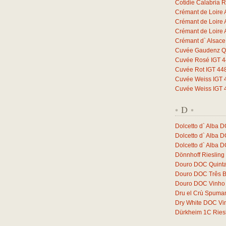
Cotidie Calabria 
Crémant de Loire 
Crémant de Loire 
Crémant de Loire 
Crémant d` Alsac
Cuvée Gaudenz Qb
Cuvée Rosé IGT 44
Cuvée Rot IGT 448
Cuvée Weiss IGT 4
Cuvée Weiss IGT 4
D
*
*
Dolcetto d` Alba 
Dolcetto d` Alba 
Dolcetto d` Alba 
Dönnhoff Riesling
Douro DOC Quinta
Douro DOC Três 
Douro DOC Vinho 
Dru el Crù Spuman
Dry White DOC Vi
Dürkheim 1C Ries