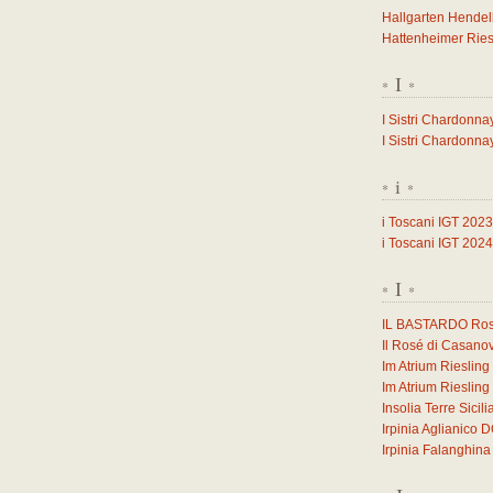
Hallgarten Hendel
Hattenheimer Ries
I
*
*
I Sistri Chardonna
I Sistri Chardonna
i
*
*
i Toscani IGT 2023
i Toscani IGT 2024
I
*
*
IL BASTARDO Ross
Il Rosé di Casano
Im Atrium Rieslin
Im Atrium Rieslin
Insolia Terre Sicil
Irpinia Aglianico
Irpinia Falanghi