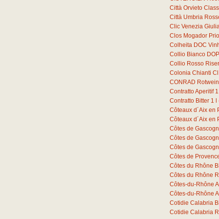
Città Orvieto Cla
Città Umbria Ross
Clic Venezia Giuli
Clos Mogador Prio
Colheita DOC Vin
Collio Bianco DOP
Collio Rosso Ris
Colonia Chianti C
CONRAD Rotwein 
Contratto Aperitif
1
Contratto Bitter
1
l
Côteaux d´Aix en
Côteaux d´Aix en
Côtes de Gascogn
Côtes de Gascogn
Côtes de Gascogn
Côtes de Provenc
Côtes du Rhône B
Côtes du Rhône R
Côtes-du-Rhône A
Côtes-du-Rhône A
Cotidie Calabria 
Cotidie Calabria 