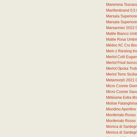
Maremma Toscana
Marillenbrand
0,5
Marsala Superiore
Marsala Superiore
Marsannier 2022
Matile Bianco Umb
Matile Rosa Umbr
Médoc AC Cru Bou
Mein z Riesling t
Merlot Colli Euga
Merlot Friuli Iso
Merlot Opoka Tro
Merlot Terre Sicil
Metamorph 2021
Micro Cosme Gren
Micro Cosme Sauv
Millésime Extra Br
Molise Falanghin
Mondino Aperitivo
Monferrato Rosso 
Monferrato Rosso
Monica di Sardeg
Monica di Sardeg