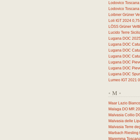
Lodovico Toscana
Lodovico Toscana
Loibner Grüner Vel
Loli IGT 2024
0,75
LÖSS Grüner Veltl
Lucido Terre Sicil
Lugana DOC 202
Lugana DOC Catul
Lugana DOC Catul
Lugana DOC Catul
Lugana DOC Piev
Lugana DOC Piev
Lugana DOC Spuma
Lumeo IGT 2021
0
M
*
*
Maar Lazio Bianc
Malaga DO MR 2
Malvasia Collio 
Malvasia delle Li
Malvasia Terre deg
Marbach Riesling 
Maremma Toscana