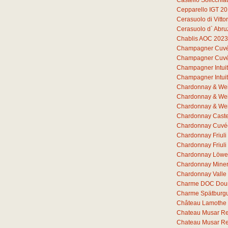
Castello Solicchia
Cepparello IGT 2
Cerasuolo di Vitto
Cerasuolo d` Abr
Chablis AOC 2023
Champagner Cuvée 
Champagner Cuvée 
Champagner Intuit
Champagner Intuit
Chardonnay & Wei
Chardonnay & Wei
Chardonnay & Wei
Chardonnay Castel
Chardonnay Cuvée
Chardonnay Friul
Chardonnay Friuli
Chardonnay Löwe
Chardonnay Miner
Chardonnay Valle
Charme DOC Dou
Charme Spätburg
Château Lamothe 
Chateau Musar R
Chateau Musar R