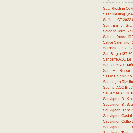
Saar Riesling QbA
Saar Riesling QbA
Saffredi IGT 2022
Saint-Emilion Gra
Salealto Terre Sic
Salento Rosso IG
Salice Salentino 
Salzberg 2017
0,7
San Biagio IGT 2
Sancerre AOC Le 
Sancerre AOC Mélo
Sant` Elia Rosso T
Sasso Colombino 
Saumagen Riesli
Saumur AOC Brut 
Sauternes AC 201
Sauvignon Bl. Kl
Sauvignon Bl. St
Sauvignon Blanc 
Sauvignon Castel 
Sauvignon Collio
Sauvignon Friuli
Sauvignon Tourain