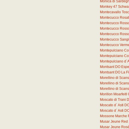
Monica di Sardeg
Monkey 47 Schwar
Montecavallo Tos
Montecucco Rosat
Montecucco Rosso
Montecucco Rosso
Montecucco Rosso
Montecucco Sang
Montecucco Verme
Montepulciano Co
Montepulciano Co
Montepulciano d`
Montsant DO Espe
Montsant DO La F
Morellino di Sca
Morellino di Sca
Morellino di Sca
Morillon Moarfeit
Moscato di Trani 
Moscato d` Asti D
Moscato d` Asti 
Mossone Marche 
Musar Jeune Red
Musar Jeune Ros