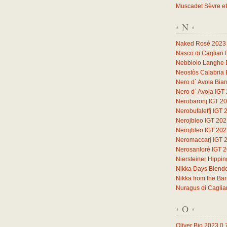
Muscadet Sèvre et
N
*
*
Naked Rosé 2023
Nasco di Cagliari
Nebbiolo Langhe
Neostòs Calabria 
Nero d` Avola Bia
Nero d` Avola IGT
Nerobaronj IGT 2
Nerobufaleffj IGT 
Nerojbleo IGT 20
Nerojbleo IGT 20
Neromaccarj IGT 
Nerosanloré IGT 
Niersteiner Hippi
Nikka Days Blend
Nikka from the Ba
Nuragus di Caglia
O
*
*
Oliver Bio 2023
0,