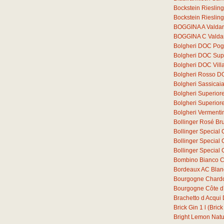
Bockstein Rieslin
Bockstein Rieslin
BOGGINA A Valdar
BOGGINA C Valdar
Bolgheri DOC Pogg
Bolgheri DOC Supe
Bolgheri DOC Vill
Bolgheri Rosso D
Bolgheri Sassica
Bolgheri Superior
Bolgheri Superio
Bolgheri Verment
Bollinger Rosé Bru
Bollinger Special 
Bollinger Special 
Bollinger Special 
Bombino Bianco C
Bordeaux AC Blan
Bourgogne Chard
Bourgogne Côte d´
Brachetto d Acqu
Brick Gin
1
l
(Brick
Bright Lemon Natura