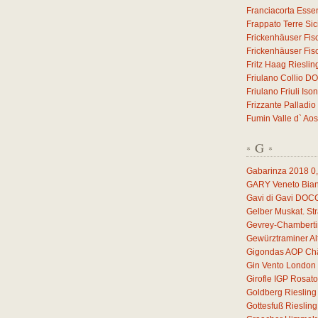
Franciacorta Esse
Frappato Terre Sic
Frickenhäuser Fis
Frickenhäuser Fis
Fritz Haag Riesli
Friulano Collio D
Friulano Friuli I
Frizzante Palladio
Fumin Valle d` Ao
G
*
*
Gabarinza 2018
0
GARY Veneto Bian
Gavi di Gavi DOC
Gelber Muskat. S
Gevrey-Chamberti
Gewürztraminer A
Gigondas AOP Châ
Gin Vento London 
Girofle IGP Rosat
Goldberg Rieslin
Gottesfuß Rieslin