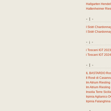
Hallgarten Hendel
Hattenheimer Ries
I
*
*
I Sistri Chardonna
I Sistri Chardonna
i
*
*
i Toscani IGT 2023
i Toscani IGT 2024
I
*
*
IL BASTARDO Ross
Il Rosé di Casano
Im Atrium Rieslin
Im Atrium Rieslin
Insolia Terre Sicil
Irpinia Aglianico
Irpinia Falanghi