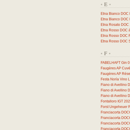
E
*
*
Etna Bianco DOC 
Etna Bianco DOC 
Etna Rosato DOC
Etna Rosso DOC à
Etna Rosso DOC F
Etna Rosso DOC 
F
*
*
FABELHAFT Gin
0
Faugères AP Cuvé
Faugères AP Rése
Festa Norìa Vino 
Fiano di Avellino
Fiano di Avellino
Fiano di Avellino
Fontalloro IGT 20
Forst Ungeheuer 
Franciacorta DOC
Franciacorta DOC
Franciacorta DOC
Franciacorta DOC