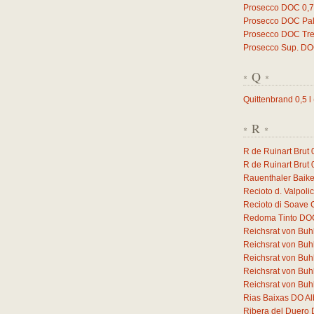
Prosecco DOC
0,
Prosecco DOC Pal
Prosecco DOC Trev
Prosecco Sup. D
Q
*
*
Quittenbrand
0,5
l
R
*
*
R de Ruinart Brut
R de Ruinart Brut
Rauenthaler Baike
Recioto d. Valpol
Recioto di Soave
Redoma Tinto DO
Reichsrat von Buh
Reichsrat von Buh
Reichsrat von Buh
Reichsrat von Buhl
Reichsrat von Buhl
Rias Baixas DO Al
Ribera del Duero 