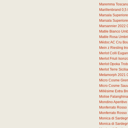
Maremma Toscana
Marillenbrand
0,5
Marsala Superiore
Marsala Superiore
Marsannier 2022
Matile Bianco Umb
Matile Rosa Umbr
Médoc AC Cru Bou
Mein z Riesling t
Merlot Colli Euga
Merlot Friuli Iso
Merlot Opoka Tro
Merlot Terre Sicil
Metamorph 2021
Micro Cosme Gren
Micro Cosme Sauv
Millésime Extra Br
Molise Falanghin
Mondino Aperitivo
Monferrato Rosso 
Monferrato Rosso
Monica di Sardeg
Monica di Sardeg