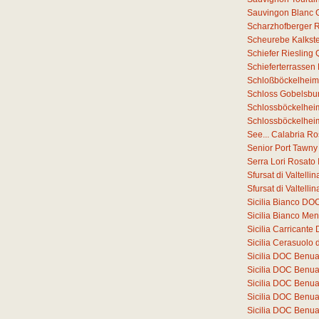
Sauvingon Blanc 
Scharzhofberger Ri
Scheurebe Kalkste
Schiefer Riesling
Schieferterrassen
Schloßböckelheim
Schloss Gobelsbur
Schlossböckelheim
Schlossböckelheim
See... Calabria R
Senior Port Tawny
Serra Lori Rosato
Sfursat di Valtell
Sfursat di Valtell
Sicilia Bianco DO
Sicilia Bianco Me
Sicilia Carricant
Sicilia Cerasuolo 
Sicilia DOC Benu
Sicilia DOC Benu
Sicilia DOC Benu
Sicilia DOC Benu
Sicilia DOC Benu