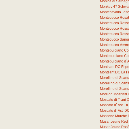
Monica di Sardeg
Monkey 47 Schwar
Montecavallo Tos
Montecucco Rosat
Montecucco Rosso
Montecucco Rosso
Montecucco Rosso
Montecucco Sang
Montecucco Verme
Montepulciano Co
Montepulciano Co
Montepulciano d`
Montsant DO Espe
Montsant DO La F
Morellino di Sca
Morellino di Sca
Morellino di Sca
Morillon Moarfeit
Moscato di Trani 
Moscato d` Asti D
Moscato d` Asti 
Mossone Marche 
Musar Jeune Red
Musar Jeune Ros