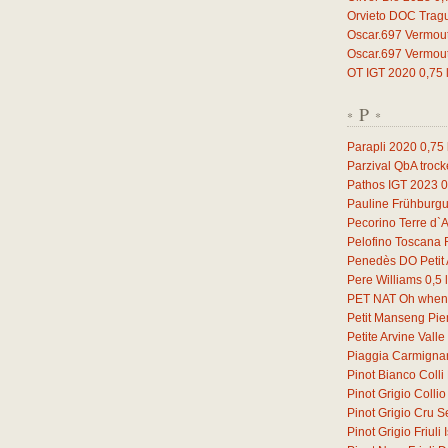
Orvieto DOC Trag
Oscar.697 Vermou
Oscar.697 Vermou
OT IGT 2020
0,75
P
*
*
Parapli 2020
0,75
Parzival QbA troc
Pathos IGT 2023
0
Pauline Frühburg
Pecorino Terre d`
Pelofino Toscana
Penedès DO Petit 
Pere Williams
0,5
l
PET NAT Oh when 
Petit Manseng Pi
Petite Arvine Vall
Piaggia Carmign
Pinot Bianco Coll
Pinot Grigio Coll
Pinot Grigio Cru S
Pinot Grigio Friul