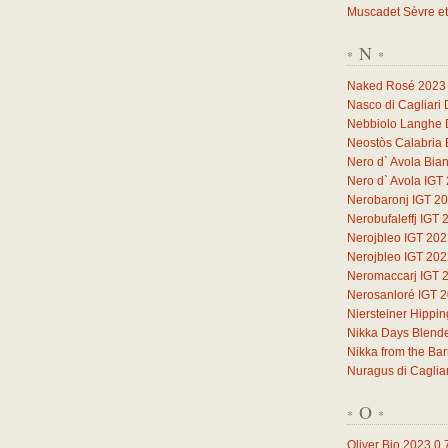
Muscadet Sèvre et
N
*
*
Naked Rosé 2023
Nasco di Cagliari
Nebbiolo Langhe
Neostòs Calabria 
Nero d` Avola Bia
Nero d` Avola IGT
Nerobaronj IGT 2
Nerobufaleffj IGT 
Nerojbleo IGT 20
Nerojbleo IGT 20
Neromaccarj IGT 
Nerosanloré IGT 
Niersteiner Hippi
Nikka Days Blend
Nikka from the Ba
Nuragus di Caglia
O
*
*
Oliver Bio 2023
0,