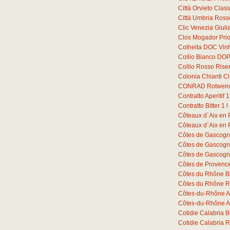
Città Orvieto Cla
Città Umbria Ross
Clic Venezia Giuli
Clos Mogador Prio
Colheita DOC Vin
Collio Bianco DOP
Collio Rosso Ris
Colonia Chianti C
CONRAD Rotwein 
Contratto Aperitif
1
Contratto Bitter
1
l
Côteaux d´Aix en
Côteaux d´Aix en
Côtes de Gascogn
Côtes de Gascogn
Côtes de Gascogn
Côtes de Provenc
Côtes du Rhône B
Côtes du Rhône R
Côtes-du-Rhône A
Côtes-du-Rhône A
Cotidie Calabria 
Cotidie Calabria 