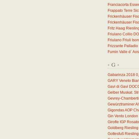
Franciacorta Esse
Frappato Terre Sic
Frickenhäuser Fis
Frickenhäuser Fis
Fritz Haag Riesli
Friulano Collio D
Friulano Friuli I
Frizzante Palladio
Fumin Valle d` Ao
G
*
*
Gabarinza 2018
0
GARY Veneto Bian
Gavi di Gavi DOC
Gelber Muskat. S
Gevrey-Chamberti
Gewürztraminer A
Gigondas AOP Châ
Gin Vento London 
Girofle IGP Rosat
Goldberg Rieslin
Gottesfuß Rieslin