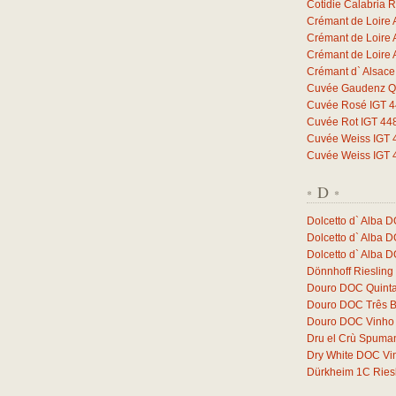
Cotidie Calabria 
Crémant de Loire 
Crémant de Loire 
Crémant de Loire 
Crémant d` Alsac
Cuvée Gaudenz Qb
Cuvée Rosé IGT 44
Cuvée Rot IGT 448
Cuvée Weiss IGT 4
Cuvée Weiss IGT 4
D
*
*
Dolcetto d` Alba 
Dolcetto d` Alba 
Dolcetto d` Alba 
Dönnhoff Riesling
Douro DOC Quinta
Douro DOC Três 
Douro DOC Vinho 
Dru el Crù Spuman
Dry White DOC Vi
Dürkheim 1C Ries