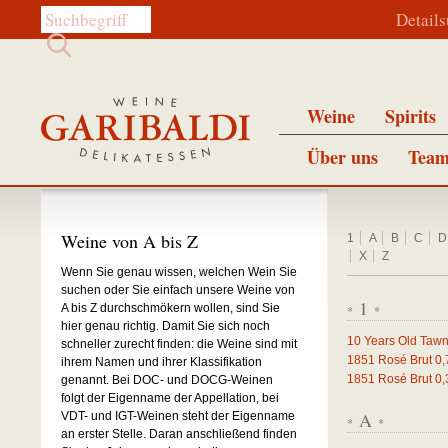
Diese Website durchsuchen:
Detail
Weine
Spirits
Über uns
Team
Weine von A bis Z
1
A
B
C
D
X
Z
Wenn Sie genau wissen, welchen Wein Sie
suchen oder Sie einfach unsere Weine von
1
A bis Z durchschmökern wollen, sind Sie
*
*
hier genau richtig. Damit Sie sich noch
10 Years Old Tawn
schneller zurecht finden: die Weine sind mit
1851 Rosé Brut
0,
ihrem Namen und ihrer Klassifikation
1851 Rosé Brut
0,
genannt. Bei DOC- und DOCG-Weinen
folgt der Eigenname der Appellation, bei
A
VDT- und IGT-Weinen steht der Eigenname
*
*
an erster Stelle. Daran anschließend finden