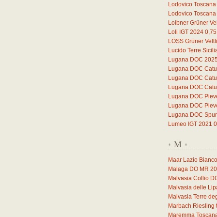
Lodovico Toscana
Lodovico Toscana
Loibner Grüner Vel
Loli IGT 2024
0,75
LÖSS Grüner Veltl
Lucido Terre Sicil
Lugana DOC 202
Lugana DOC Catul
Lugana DOC Catul
Lugana DOC Catul
Lugana DOC Piev
Lugana DOC Piev
Lugana DOC Spuma
Lumeo IGT 2021
0
M
*
*
Maar Lazio Bianc
Malaga DO MR 2
Malvasia Collio 
Malvasia delle Li
Malvasia Terre deg
Marbach Riesling 
Maremma Toscana