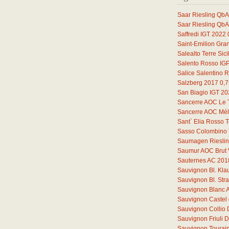
Saar Riesling QbA
Saar Riesling QbA
Saffredi IGT 2022
Saint-Emilion Gra
Salealto Terre Sic
Salento Rosso IG
Salice Salentino 
Salzberg 2017
0,7
San Biagio IGT 2
Sancerre AOC Le 
Sancerre AOC Mélo
Sant` Elia Rosso T
Sasso Colombino 
Saumagen Riesli
Saumur AOC Brut 
Sauternes AC 201
Sauvignon Bl. Kl
Sauvignon Bl. St
Sauvignon Blanc 
Sauvignon Castel 
Sauvignon Collio
Sauvignon Friuli
Sauvignon Tourain