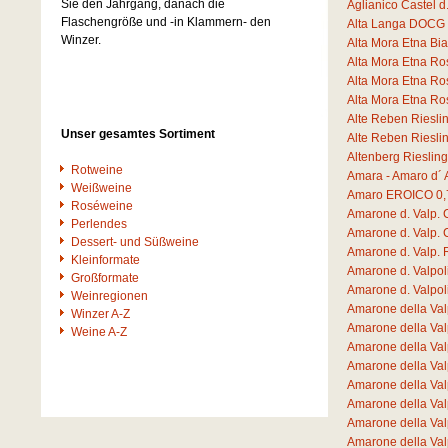
Sie den Jahrgang, danach die
Aglianico Castel 
Flaschengröße und -in Klammern- den
Alta Langa DOCG 
Winzer.
Alta Mora Etna B
Alta Mora Etna R
Alta Mora Etna R
Alta Mora Etna R
Alte Reben Riesli
Unser gesamtes Sortiment
Alte Reben Riesli
Altenberg Rieslin
Rotweine
Amara - Amaro d´ 
Weißweine
Amaro EROICO
0,
Roséweine
Amarone d. Valp. 
Perlendes
Amarone d. Valp. 
Dessert- und Süßweine
Amarone d. Valp.
Kleinformate
Amarone d. Valpo
Großformate
Amarone d. Valpo
Weinregionen
Amarone della Va
Winzer A-Z
Amarone della Va
Weine A-Z
Amarone della Va
Amarone della Val
Amarone della Val
Amarone della Va
Amarone della Va
Amarone della Va