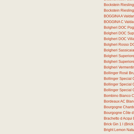
Bockstein Rieslin
Bockstein Rieslin
BOGGINA A Valdar
BOGGINA C Valdar
Bolgheri DOC Pogg
Bolgheri DOC Supe
Bolgheri DOC Vill
Bolgheri Rosso D
Bolgheri Sassica
Bolgheri Superior
Bolgheri Superio
Bolgheri Verment
Bollinger Rosé Bru
Bollinger Special 
Bollinger Special 
Bollinger Special 
Bombino Bianco C
Bordeaux AC Blan
Bourgogne Chard
Bourgogne Côte d´
Brachetto d Acqu
Brick Gin
1
l
(Brick
Bright Lemon Natura