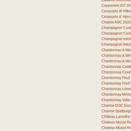
Castello Solicchia
Cepparello IGT 2
Cerasuolo di Vitto
Cerasuolo d` Abr
Chablis AOC 2023
Champagner Cuvée 
Champagner Cuvée 
Champagner Intuit
Champagner Intuit
Chardonnay & Wei
Chardonnay & Wei
Chardonnay & Wei
Chardonnay Castel
Chardonnay Cuvée
Chardonnay Friul
Chardonnay Friuli
Chardonnay Löwe
Chardonnay Miner
Chardonnay Valle
Charme DOC Dou
Charme Spätburg
Château Lamothe 
Chateau Musar R
Chateau Musar R