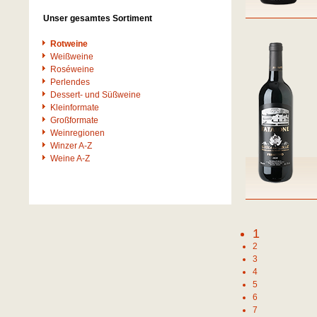
Unser gesamtes Sortiment
Rotweine
Weißweine
Roséweine
Perlendes
Dessert- und Süßweine
Kleinformate
Großformate
Weinregionen
Winzer A-Z
Weine A-Z
1
2
3
4
5
6
7