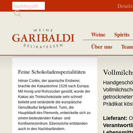
Diese Website durchsuchen:
Detail
Weine
Spirits
Über uns
Team
Vollmilch
Feine Schokoladenspezialitäten
Héran Cortés, der spanische Eroberer,
Handgeschö
brachte die Kakaobohne 1528 nach Europa.
Vollmilchsch
Mit Honig und Rohrzucker gesüßt, wurde der
getrockneten
Kakao als Trinkschokolade sehr schnell
beliebt und veränderte die europäische
Prädikat köst
Genußkultur tiefgreifend. Turin, die
Hauptstadt des Piemonts, entwickelte sich zu
Lieferant:
O
einem bedeutenden Kakao- und
Konfiseriezentrum. Ebensolche entstanden
Verantwortl
auch in den Nachbarländern.
Lebensmitt