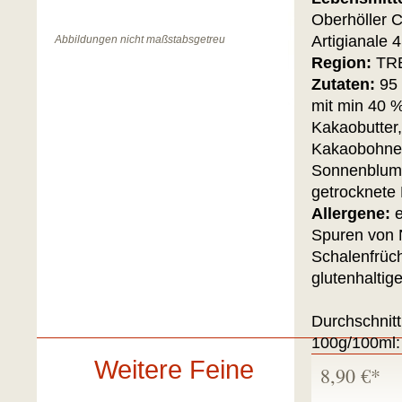
Oberhöller 
Artigianale 
Abbildungen nicht maßstabsgetreu
Region:
TR
Zutaten:
95
mit min 40 
Kakaobutter,
Kakaobohne
Sonnenblume
getrocknete 
Allergene:
e
Spuren von 
Schalenfrüc
glutenhaltig
Durchschnitt
100g/100ml:
Weitere Feine
8,90 €*