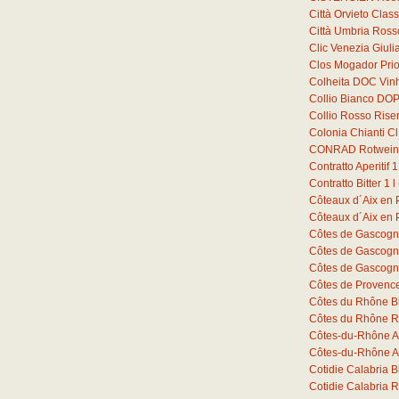
Città Orvieto Cla
Città Umbria Ross
Clic Venezia Giuli
Clos Mogador Prio
Colheita DOC Vin
Collio Bianco DOP
Collio Rosso Ris
Colonia Chianti C
CONRAD Rotwein 
Contratto Aperitif
1
Contratto Bitter
1
l
Côteaux d´Aix en
Côteaux d´Aix en
Côtes de Gascogn
Côtes de Gascogn
Côtes de Gascogn
Côtes de Provenc
Côtes du Rhône B
Côtes du Rhône R
Côtes-du-Rhône A
Côtes-du-Rhône A
Cotidie Calabria 
Cotidie Calabria 