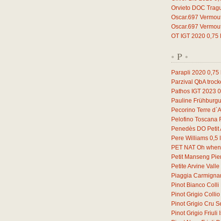
Orvieto DOC Trag
Oscar.697 Vermou
Oscar.697 Vermou
OT IGT 2020
0,75
P
*
*
Parapli 2020
0,75
Parzival QbA troc
Pathos IGT 2023
0
Pauline Frühburg
Pecorino Terre d`
Pelofino Toscana
Penedès DO Petit 
Pere Williams
0,5
l
PET NAT Oh when 
Petit Manseng Pi
Petite Arvine Vall
Piaggia Carmign
Pinot Bianco Coll
Pinot Grigio Coll
Pinot Grigio Cru S
Pinot Grigio Friul