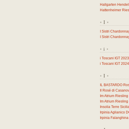
Hallgarten Hendel
Hattenheimer Ries
I
*
*
I Sistri Chardonna
I Sistri Chardonna
i
*
*
i Toscani IGT 2023
i Toscani IGT 2024
I
*
*
IL BASTARDO Ross
Il Rosé di Casano
Im Atrium Rieslin
Im Atrium Rieslin
Insolia Terre Sicil
Irpinia Aglianico
Irpinia Falanghi