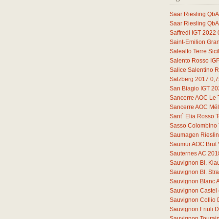
Saar Riesling QbA
Saar Riesling QbA
Saffredi IGT 2022
Saint-Emilion Gra
Salealto Terre Sic
Salento Rosso IG
Salice Salentino 
Salzberg 2017
0,7
San Biagio IGT 2
Sancerre AOC Le 
Sancerre AOC Mélo
Sant` Elia Rosso T
Sasso Colombino 
Saumagen Riesli
Saumur AOC Brut 
Sauternes AC 201
Sauvignon Bl. Kl
Sauvignon Bl. St
Sauvignon Blanc 
Sauvignon Castel 
Sauvignon Collio
Sauvignon Friuli
Sauvignon Tourain