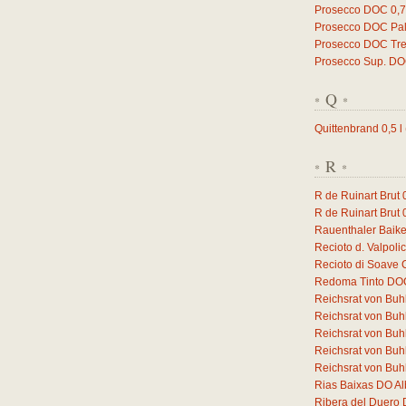
Prosecco DOC
0,
Prosecco DOC Pal
Prosecco DOC Trev
Prosecco Sup. D
Q
*
*
Quittenbrand
0,5
l
R
*
*
R de Ruinart Brut
R de Ruinart Brut
Rauenthaler Baike
Recioto d. Valpol
Recioto di Soave
Redoma Tinto DO
Reichsrat von Buh
Reichsrat von Buh
Reichsrat von Buh
Reichsrat von Buhl
Reichsrat von Buhl
Rias Baixas DO Al
Ribera del Duero 