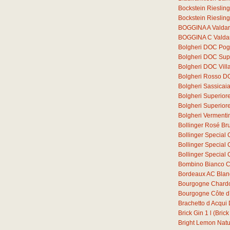
Bockstein Rieslin
Bockstein Rieslin
BOGGINA A Valdar
BOGGINA C Valdar
Bolgheri DOC Pogg
Bolgheri DOC Supe
Bolgheri DOC Vill
Bolgheri Rosso D
Bolgheri Sassica
Bolgheri Superior
Bolgheri Superio
Bolgheri Verment
Bollinger Rosé Bru
Bollinger Special 
Bollinger Special 
Bollinger Special 
Bombino Bianco C
Bordeaux AC Blan
Bourgogne Chard
Bourgogne Côte d´
Brachetto d Acqu
Brick Gin
1
l
(Brick
Bright Lemon Natura