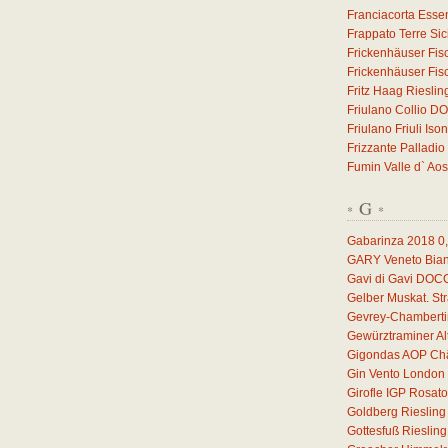
Franciacorta Esse
Frappato Terre Sic
Frickenhäuser Fis
Frickenhäuser Fis
Fritz Haag Riesli
Friulano Collio D
Friulano Friuli I
Frizzante Palladio
Fumin Valle d` Ao
G
*
*
Gabarinza 2018
0
GARY Veneto Bian
Gavi di Gavi DOC
Gelber Muskat. S
Gevrey-Chamberti
Gewürztraminer A
Gigondas AOP Châ
Gin Vento London 
Girofle IGP Rosat
Goldberg Rieslin
Gottesfuß Rieslin