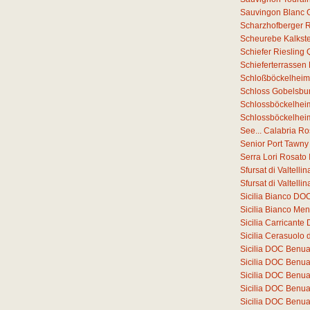
Sauvingon Blanc 
Scharzhofberger Ri
Scheurebe Kalkste
Schiefer Riesling
Schieferterrassen
Schloßböckelheim
Schloss Gobelsbur
Schlossböckelheim
Schlossböckelheim
See... Calabria R
Senior Port Tawny
Serra Lori Rosato
Sfursat di Valtell
Sfursat di Valtell
Sicilia Bianco DO
Sicilia Bianco Me
Sicilia Carricant
Sicilia Cerasuolo 
Sicilia DOC Benu
Sicilia DOC Benu
Sicilia DOC Benu
Sicilia DOC Benu
Sicilia DOC Benu