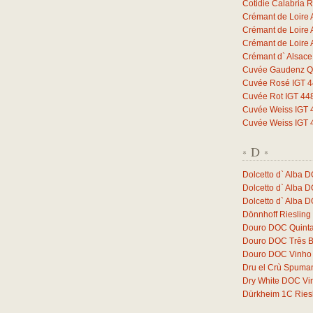
Cotidie Calabria 
Crémant de Loire 
Crémant de Loire 
Crémant de Loire 
Crémant d` Alsac
Cuvée Gaudenz Qb
Cuvée Rosé IGT 44
Cuvée Rot IGT 448
Cuvée Weiss IGT 4
Cuvée Weiss IGT 4
D
*
*
Dolcetto d` Alba 
Dolcetto d` Alba 
Dolcetto d` Alba 
Dönnhoff Riesling
Douro DOC Quinta
Douro DOC Três 
Douro DOC Vinho 
Dru el Crù Spuman
Dry White DOC Vi
Dürkheim 1C Ries