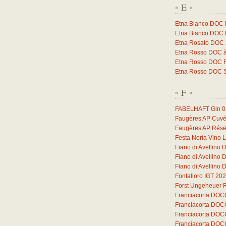
E
*
*
Etna Bianco DOC 
Etna Bianco DOC 
Etna Rosato DOC
Etna Rosso DOC à
Etna Rosso DOC F
Etna Rosso DOC 
F
*
*
FABELHAFT Gin
0
Faugères AP Cuvé
Faugères AP Rése
Festa Norìa Vino 
Fiano di Avellino
Fiano di Avellino
Fiano di Avellino
Fontalloro IGT 20
Forst Ungeheuer 
Franciacorta DOC
Franciacorta DOC
Franciacorta DOC
Franciacorta DOC