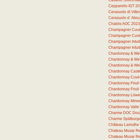
Castello Solicchia
Cepparello IGT 2
Cerasuolo di Vitto
Cerasuolo d` Abr
Chablis AOC 2023
Champagner Cuvée 
Champagner Cuvée 
Champagner Intuit
Champagner Intuit
Chardonnay & Wei
Chardonnay & Wei
Chardonnay & Wei
Chardonnay Castel
Chardonnay Cuvée
Chardonnay Friul
Chardonnay Friuli
Chardonnay Löwe
Chardonnay Miner
Chardonnay Valle
Charme DOC Dou
Charme Spätburg
Château Lamothe 
Chateau Musar R
Chateau Musar R