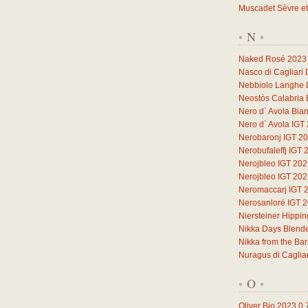
Muscadet Sèvre et
N
*
*
Naked Rosé 2023
Nasco di Cagliari
Nebbiolo Langhe
Neostòs Calabria 
Nero d` Avola Bia
Nero d` Avola IGT
Nerobaronj IGT 2
Nerobufaleffj IGT 
Nerojbleo IGT 20
Nerojbleo IGT 20
Neromaccarj IGT 
Nerosanloré IGT 
Niersteiner Hippi
Nikka Days Blend
Nikka from the Ba
Nuragus di Caglia
O
*
*
Oliver Bio 2023
0,