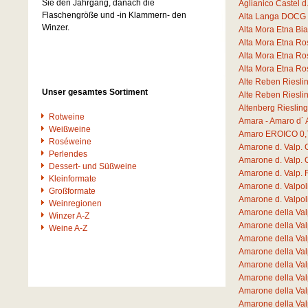
Sie den Jahrgang, danach die
Aglianico Castel 
Flaschengröße und -in Klammern- den
Alta Langa DOCG 
Winzer.
Alta Mora Etna B
Alta Mora Etna R
Alta Mora Etna R
Alta Mora Etna R
Alte Reben Riesli
Unser gesamtes Sortiment
Alte Reben Riesli
Altenberg Rieslin
Rotweine
Amara - Amaro d´ 
Weißweine
Amaro EROICO
0,
Roséweine
Amarone d. Valp. 
Perlendes
Amarone d. Valp. 
Dessert- und Süßweine
Amarone d. Valp.
Kleinformate
Amarone d. Valpo
Großformate
Amarone d. Valpo
Weinregionen
Amarone della Va
Winzer A-Z
Amarone della Va
Weine A-Z
Amarone della Va
Amarone della Val
Amarone della Val
Amarone della Va
Amarone della Va
Amarone della Va