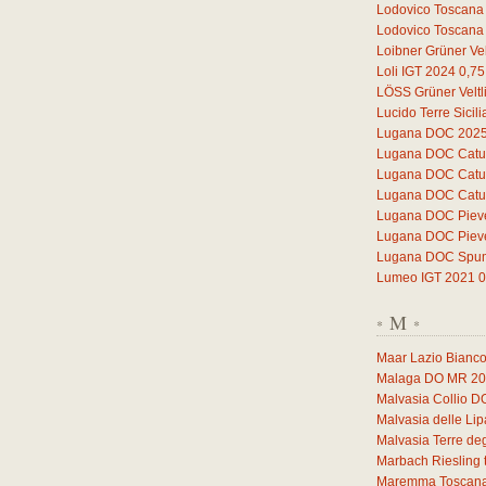
Lodovico Toscana
Lodovico Toscana
Loibner Grüner Vel
Loli IGT 2024
0,75
LÖSS Grüner Veltl
Lucido Terre Sicil
Lugana DOC 202
Lugana DOC Catul
Lugana DOC Catul
Lugana DOC Catul
Lugana DOC Piev
Lugana DOC Piev
Lugana DOC Spuma
Lumeo IGT 2021
0
M
*
*
Maar Lazio Bianc
Malaga DO MR 2
Malvasia Collio 
Malvasia delle Li
Malvasia Terre deg
Marbach Riesling 
Maremma Toscana