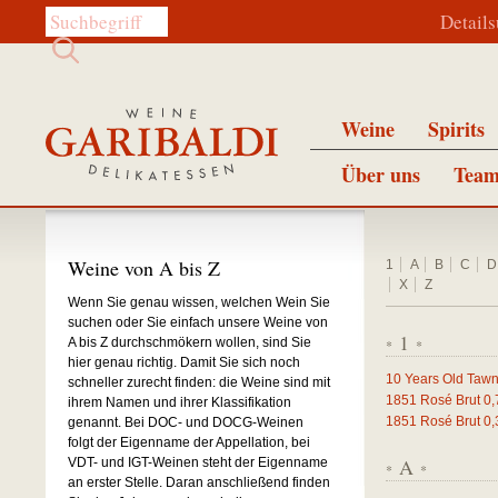
Diese Website durchsuchen:
Detail
Weine
Spirits
Über uns
Team
Weine von A bis Z
1
A
B
C
D
X
Z
Wenn Sie genau wissen, welchen Wein Sie
suchen oder Sie einfach unsere Weine von
1
A bis Z durchschmökern wollen, sind Sie
*
*
hier genau richtig. Damit Sie sich noch
10 Years Old Tawn
schneller zurecht finden: die Weine sind mit
1851 Rosé Brut
0,
ihrem Namen und ihrer Klassifikation
1851 Rosé Brut
0,
genannt. Bei DOC- und DOCG-Weinen
folgt der Eigenname der Appellation, bei
A
VDT- und IGT-Weinen steht der Eigenname
*
*
an erster Stelle. Daran anschließend finden