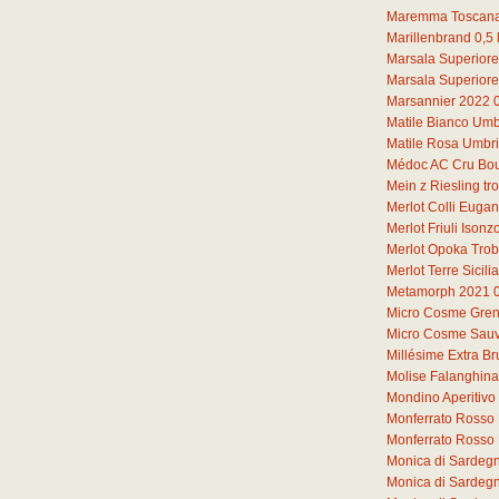
Maremma Toscana
Marillenbrand
0,5
Marsala Superiore
Marsala Superiore
Marsannier 2022
Matile Bianco Umb
Matile Rosa Umbr
Médoc AC Cru Bou
Mein z Riesling t
Merlot Colli Euga
Merlot Friuli Iso
Merlot Opoka Tro
Merlot Terre Sicil
Metamorph 2021
Micro Cosme Gren
Micro Cosme Sauv
Millésime Extra Br
Molise Falanghin
Mondino Aperitivo
Monferrato Rosso 
Monferrato Rosso
Monica di Sardeg
Monica di Sardeg