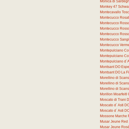
Monica di Sardeg
Monkey 47 Schwar
Montecavallo Tos
Montecucco Rosat
Montecucco Rosso
Montecucco Rosso
Montecucco Rosso
Montecucco Sang
Montecucco Verme
Montepulciano Co
Montepulciano Co
Montepulciano d`
Montsant DO Espe
Montsant DO La F
Morellino di Sca
Morellino di Sca
Morellino di Sca
Morillon Moarfeit
Moscato di Trani 
Moscato d` Asti D
Moscato d` Asti 
Mossone Marche 
Musar Jeune Red
Musar Jeune Ros