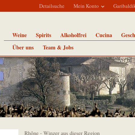
Detailsuche
Mein Konto
Garibaldi
Weine
Spirits
Alkoholfrei
Cucina
Gesch
Über uns
Team & Jobs
Rhône - Winzer aus dieser Region