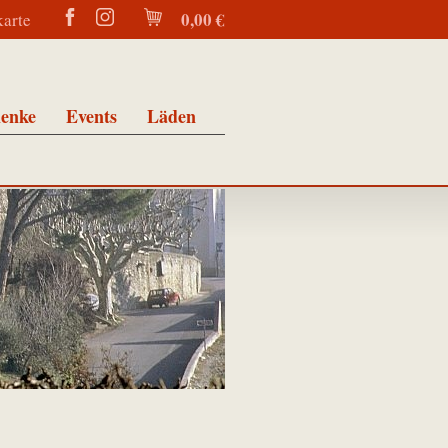
0,00 €
karte
enke
Events
Läden