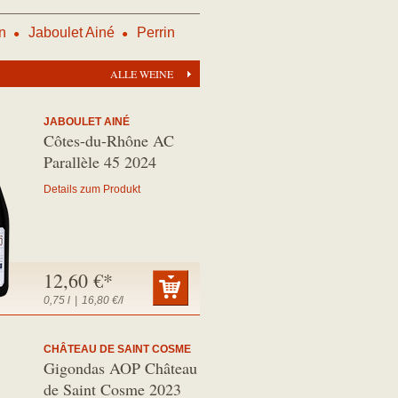
n
Jaboulet Ainé
Perrin
ALLE WEINE
JABOULET AINÉ
Côtes-du-Rhône AC
Parallèle 45 2024
Details zum Produkt
12,60 €*
0,75 l
|
16,80 €/l
CHÂTEAU DE SAINT COSME
Gigondas AOP Château
de Saint Cosme 2023