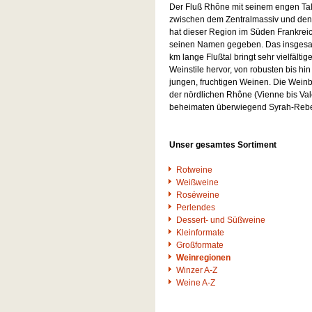
Der Fluß Rhône mit seinem engen Ta
zwischen dem Zentralmassiv und den
hat dieser Region im Süden Frankrei
seinen Namen gegeben. Das insges
km lange Flußtal bringt sehr vielfältig
Weinstile hervor, von robusten bis hin
jungen, fruchtigen Weinen. Die Wein
der nördlichen Rhône (Vienne bis Va
beheimaten überwiegend Syrah-Reb
Unser gesamtes Sortiment
Rotweine
Weißweine
Roséweine
Perlendes
Dessert- und Süßweine
Kleinformate
Großformate
Weinregionen
Winzer A-Z
Weine A-Z