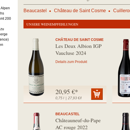
l
 Alpen
Beaucastel
Château de Saint Cosme
Cuillero
chs
amt 200
e
UNSERE WEINEMPFEHLUNGEN
 zu
berge
lence)
CHÂTEAU DE SAINT COSME
Les Deux Albion IGP
en
Vaucluse 2024
Details zum Produkt
20,95 €*
0,75 l
|
27,93 €/l
BEAUCASTEL
Châteauneuf-du-Pape
AC rouge 2022