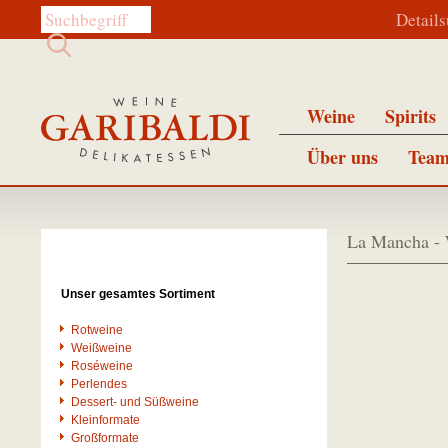
Diese Website durchsuchen:
Detail
Weine
Spirits
Über uns
Team
La Mancha - 
Unser gesamtes Sortiment
Rotweine
Weißweine
Roséweine
Perlendes
Dessert- und Süßweine
Kleinformate
Großformate