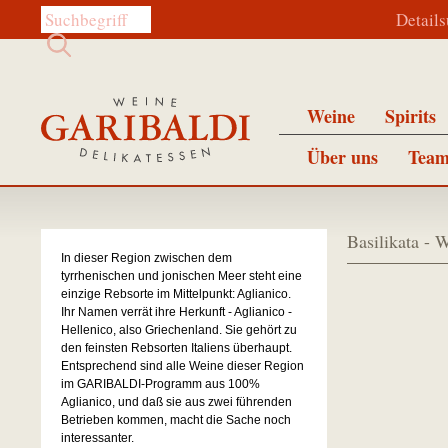
Diese Website durchsuchen:
Detail
Weine
Spirits
Über uns
Team
Basilikata - 
In dieser Region zwischen dem
tyrrhenischen und jonischen Meer steht eine
einzige Rebsorte im Mittelpunkt: Aglianico.
Ihr Namen verrät ihre Herkunft - Aglianico -
Hellenico, also Griechenland. Sie gehört zu
den feinsten Rebsorten Italiens überhaupt.
Entsprechend sind alle Weine dieser Region
im GARIBALDI-Programm aus 100%
Aglianico, und daß sie aus zwei führenden
Betrieben kommen, macht die Sache noch
interessanter.