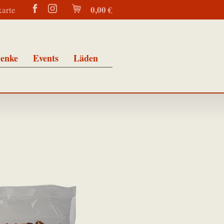
0,00 €
karte
enke
Events
Läden