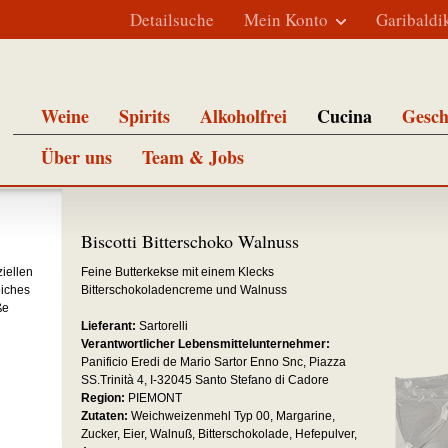
Detailsuche
Mein Konto
Garibaldi
Weine
Spirits
Alkoholfrei
Cucina
Gesch
Über uns
Team & Jobs
Biscotti Bitterschoko Walnuss
ziellen
Feine Butterkekse mit einem Klecks
eiches
Bitterschokoladencreme und Walnuss
ße
Lieferant:
Sartorelli
Verantwortlicher Lebensmittelunternehmer:
Panificio Eredi de Mario Sartor Enno Snc, Piazza
SS.Trinità 4, I-32045 Santo Stefano di Cadore
Region:
PIEMONT
Zutaten:
Weichweizenmehl Typ 00, Margarine,
Zucker, Eier, Walnuß, Bitterschokolade, Hefepulver,